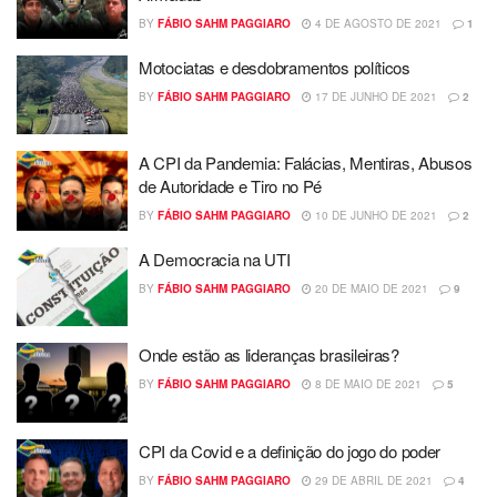
BY
FÁBIO SAHM PAGGIARO
4 DE AGOSTO DE 2021
1
Motociatas e desdobramentos políticos
BY
FÁBIO SAHM PAGGIARO
17 DE JUNHO DE 2021
2
A CPI da Pandemia: Falácias, Mentiras, Abusos
de Autoridade e Tiro no Pé
BY
FÁBIO SAHM PAGGIARO
10 DE JUNHO DE 2021
2
A Democracia na UTI
BY
FÁBIO SAHM PAGGIARO
20 DE MAIO DE 2021
9
Onde estão as lideranças brasileiras?
BY
FÁBIO SAHM PAGGIARO
8 DE MAIO DE 2021
5
CPI da Covid e a definição do jogo do poder
BY
FÁBIO SAHM PAGGIARO
29 DE ABRIL DE 2021
4