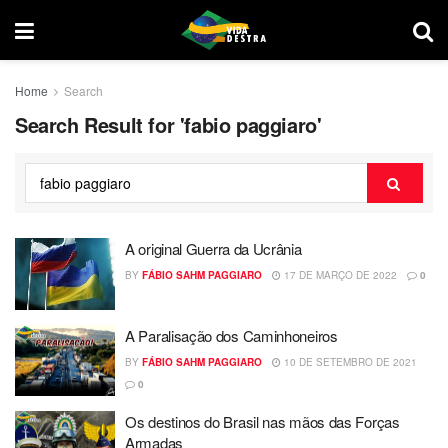
Home
Search
Search Result for 'fabio paggiaro'
A original Guerra da Ucrânia
BY
FÁBIO SAHM PAGGIARO
17 DE MARÇO DE 2022
0
A Paralisação dos Caminhoneiros
BY
FÁBIO SAHM PAGGIARO
10 DE SETEMBRO DE 2021
0
Os destinos do Brasil nas mãos das Forças
Armadas