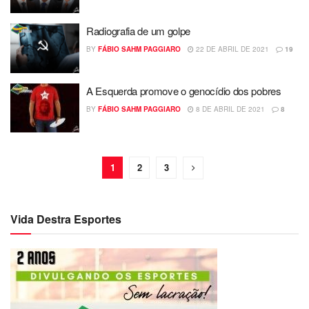
Radiografia de um golpe
BY
FÁBIO SAHM PAGGIARO
22 DE ABRIL DE 2021
19
A Esquerda promove o genocídio dos pobres
BY
FÁBIO SAHM PAGGIARO
8 DE ABRIL DE 2021
8
1
2
3
Vida Destra Esportes