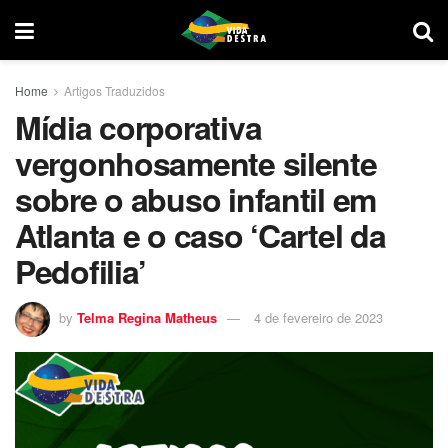
Home
Artigos Traduzidos
Mídia corporativa
vergonhosamente silente
sobre o abuso infantil em
Atlanta e o caso ‘Cartel da
Pedofilia’
by
Telma Regina Matheus
4 de fevereiro de 2023