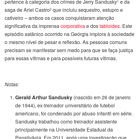
pertence à categoria dos crimes de Jerry Sandusky
e da
1
saga de Ariel Castro
que incluiu sequestro, estupro e
2
cativeiro – ambos os casos conquistaram atenção
significativa da imprensa
corporativa
e dos
tabloides
. Este
episódio satânico ocorrido na Geórgia implora à sociedade
o mesmo nível de pesar e reflexão. As pessoas comuns
precisam se manifestar sem medo para que se faça justiça
para essas vítimas e para possíveis futuras vítimas.
Notas:
Gerald Arthur Sandusky
(nascido em 26 de janeiro
de 1944), ex-treinador universitário de futebol
americano, foi condenado por abuso infantil em série.
Sandusky trabalhou como treinador assistente
principalmente na Universidade Estadual da
Pensilvânia. Em 2011, após uma investigação que