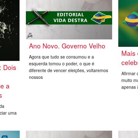
Ano Novo. Governo Velho
Mais 
Agora que tudo se consumou e a
celeb
esquerda tomou o poder, o que é
: Dois
diferente de vencer eleições, voltaremos
Afirmar 
nossos
muito ma
 e a
apenas à
s
ida
iciar uma