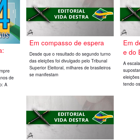
Em compasso de espera
Em d
a:
e do 
Desde que o resultado do segundo turno
das eleições foi divulgado pelo Tribunal
A escala
Superior Eleitoral, milhares de brasileiros
supostam
empre
se manifestam
eleiçõe
anos de
tendo os
o: A