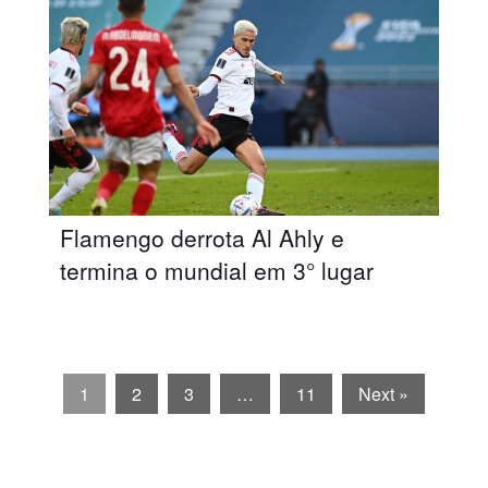
Flamengo derrota Al Ahly e
termina o mundial em 3° lugar
1
2
3
…
11
Next »