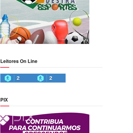
Leitores On Line
2
2
PIX