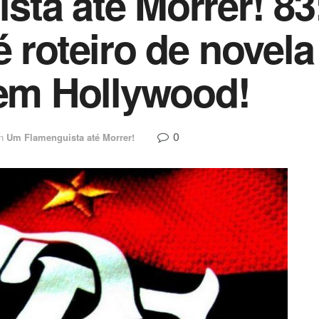
ta até Morrer! 83
 roteiro de novela
 em Hollywood!
0
n
Um Flamenguista até Morrer!