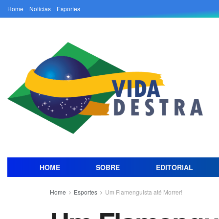
Home
Notícias
Esportes
HOME
SOBRE
EDITORIAL
Home
Esportes
Um Flamenguista até Morrer!