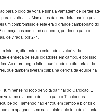
o para o jogo de volta e tinha a vantagem de perder até
o para os pênaltis. Mas antes da derradeira partida pela
ais um compromisso e este era o grande campeonato do
 E começamos com o pé esquerdo, perdendo para o
s, de virada, por 2×1.
 inferior, diferente do estrelado e valorizado
ade e entrega de seus jogadores em campo, e por isso
ca. Ao rubro-negro faltou humildade da diretoria e do
ores, que também tiveram culpa na derrota da equipe na
o Fluminense no jogo de volta da final do Cariocão. E
 vexame e a perda do título para o Tricolor das
a equipe do Flamengo não entrou em campo e pior foi o
homem apagado, sem sal e totalmente fora de sintonia