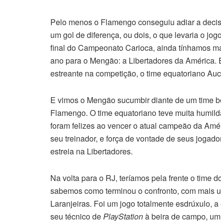
Pelo menos o Flamengo conseguiu adiar a decisã
um gol de diferença, ou dois, o que levaria o jog
final do Campeonato Carioca, ainda tínhamos m
ano para o Mengão: a Libertadores da América.
estreante na competição, o time equatoriano Auca
E vimos o Mengão sucumbir diante de um time bem
Flamengo. O time equatoriano teve muita humild
foram felizes ao vencer o atual campeão da Améri
seu treinador, e força de vontade de seus jogad
estreia na Libertadores.
Na volta para o RJ, teríamos pela frente o time d
sabemos como terminou o confronto, com mais um
Laranjeiras. Foi um jogo totalmente esdrúxulo, 
seu técnico de
PlayStation
à beira de campo, um 