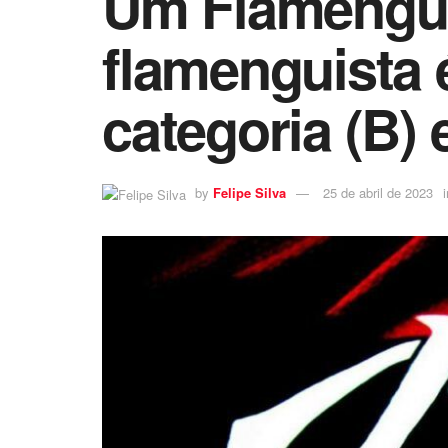
Um Flamenguis
flamenguista é
categoria (B)
by
Felipe Silva
25 de abril de 2023
i