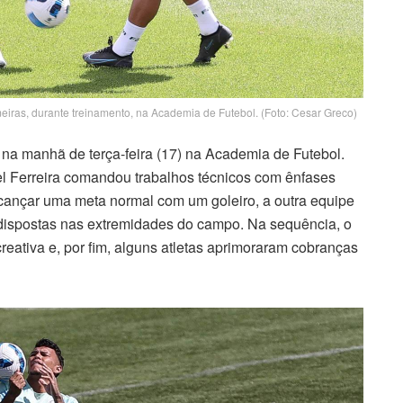
iras, durante treinamento, na Academia de Futebol. (Foto: Cesar Greco)
a manhã de terça-feira (17) na Academia de Futebol.
l Ferreira comandou trabalhos técnicos com ênfases
lcançar uma meta normal com um goleiro, a outra equipe
s dispostas nas extremidades do campo. Na sequência, o
creativa e, por fim, alguns atletas aprimoraram cobranças