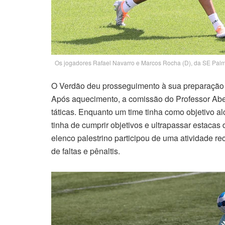
Os jogadores Rafael Navarro e Marcos Rocha (D), da SE Palme
O Verdão deu prosseguimento à sua preparação n
Após aquecimento, a comissão do Professor Abe
táticas. Enquanto um time tinha como objetivo a
tinha de cumprir objetivos e ultrapassar estaca
elenco palestrino participou de uma atividade re
de faltas e pênaltis.