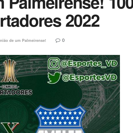
 Palmeirense! 100
rtadores 2022
0
nião de um Palmeirense!