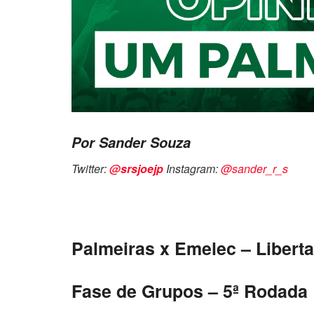
Por Sander Souza
Twitter:
@srsjoejp
Instagram:
@sander_r_s
Palmeiras x Emelec – Libert
Fase de Grupos – 5ª Rodada