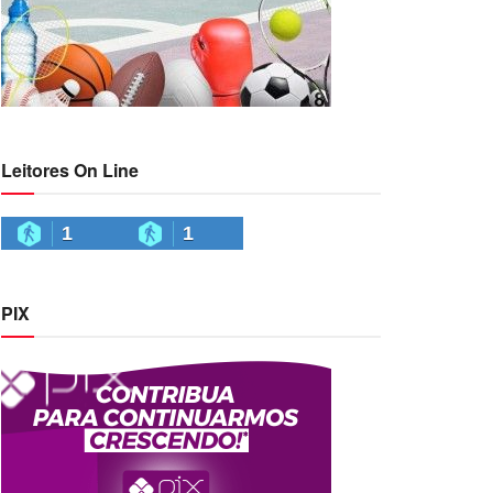
Leitores On Line
1
1
PIX