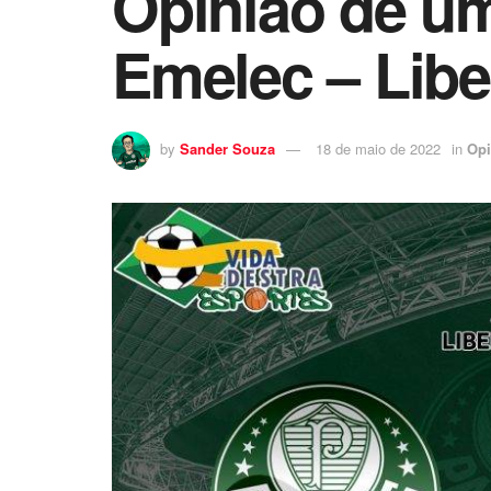
Opinião de um
Emelec – Libe
by
Sander Souza
18 de maio de 2022
in
Opi