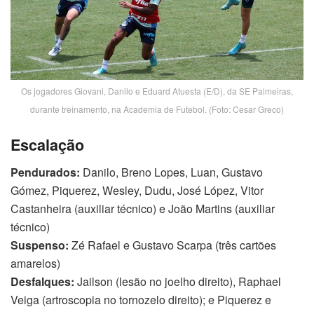
Os jogadores Giovani, Danilo e Eduard Atuesta (E/D), da SE Palmeiras,
durante treinamento, na Academia de Futebol. (Foto: Cesar Greco)
Escalação
Pendurados:
Danilo, Breno Lopes, Luan, Gustavo
Gómez, Piquerez, Wesley, Dudu, José López, Vitor
Castanheira (auxiliar técnico) e João Martins (auxiliar
técnico)
Suspenso:
Zé Rafael e Gustavo Scarpa (três cartões
amarelos)
Desfalques:
Jailson (lesão no joelho direito), Raphael
Veiga (artroscopia no tornozelo direito); e Piquerez e