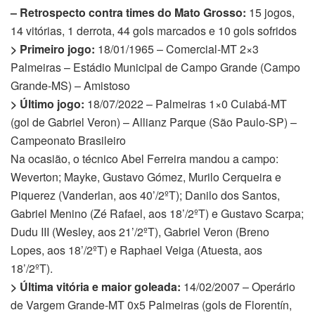
– Retrospecto contra times do Mato Grosso:
15 jogos,
14 vitórias, 1 derrota, 44 gols marcados e 10 gols sofridos
> Primeiro jogo:
18/01/1965 – Comercial-MT 2×3
Palmeiras – Estádio Municipal de Campo Grande (Campo
Grande-MS) – Amistoso
> Último jogo:
18/07/2022 – Palmeiras 1×0 Cuiabá-MT
(gol de Gabriel Veron) – Allianz Parque (São Paulo-SP) –
Campeonato Brasileiro
Na ocasião, o técnico Abel Ferreira mandou a campo:
Weverton; Mayke, Gustavo Gómez, Murilo Cerqueira e
Piquerez (Vanderlan, aos 40’/2ºT); Danilo dos Santos,
Gabriel Menino (Zé Rafael, aos 18’/2ºT) e Gustavo Scarpa;
Dudu III (Wesley, aos 21’/2ºT), Gabriel Veron (Breno
Lopes, aos 18’/2ºT) e Raphael Veiga (Atuesta, aos
18’/2ºT).
> Última vitória e maior goleada:
14/02/2007 – Operário
de Vargem Grande-MT 0x5 Palmeiras (gols de Florentín,