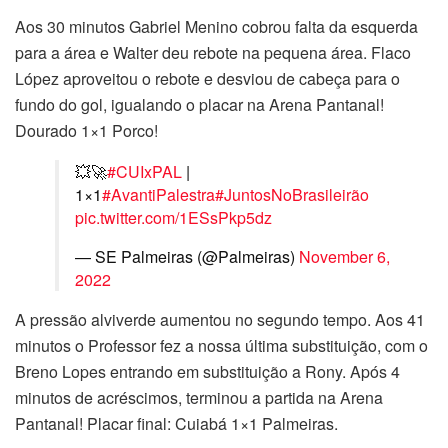
Aos 30 minutos Gabriel Menino cobrou falta da esquerda
para a área e Walter deu rebote na pequena área. Flaco
López aproveitou o rebote e desviou de cabeça para o
fundo do gol, igualando o placar na Arena Pantanal!
Dourado 1×1 Porco!
💥🚀
#CUIxPAL
|
1×1
#AvantiPalestra
#JuntosNoBrasileirão
pic.twitter.com/1ESsPkp5dz
— SE Palmeiras (@Palmeiras)
November 6,
2022
A pressão alviverde aumentou no segundo tempo. Aos 41
minutos o Professor fez a nossa última substituição, com o
Breno Lopes entrando em substituição a Rony. Após 4
minutos de acréscimos, terminou a partida na Arena
Pantanal! Placar final: Cuiabá 1×1 Palmeiras.