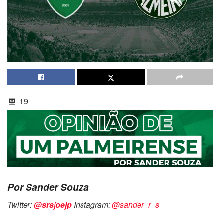
19
Por Sander Souza
Twitter:
@srsjoejp
Instagram:
@sander_r_s