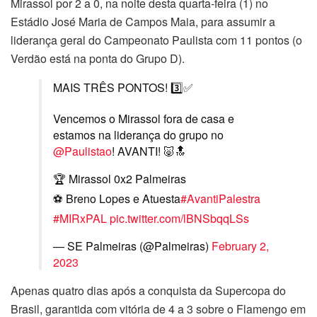
Mirassol por 2 a 0, na noite desta quarta-feira (1) no
Estádio José Maria de Campos Maia, para assumir a
liderança geral do Campeonato Paulista com 11 pontos (o
Verdão está na ponta do Grupo D).
MAIS TRÊS PONTOS! 3️⃣✅
Vencemos o Mirassol fora de casa e
estamos na liderança do grupo no
@Paulistao
! AVANTI! 🐷🔝
🏆 Mirassol 0x2 Palmeiras
⚽️ Breno Lopes e Atuesta
#AvantiPalestra
#MIRxPAL
pic.twitter.com/lBNSbqqLSs
— SE Palmeiras (@Palmeiras)
February 2,
2023
Apenas quatro dias após a conquista da Supercopa do
Brasil, garantida com vitória de 4 a 3 sobre o Flamengo em