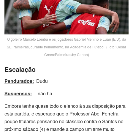
O goleiro Marcelo Lomba e os jogadores Gabriel Menino e Luan (E/D), da
SE Palmeiras, durante treinamento, na Academia de Futebol. (Foto: Cesar
Greco/Palmeiras/by Canon)
Escalação
Pendurados:
Dudu
Suspensos:
não há
Embora tenha quase todo o elenco à sua disposição para
esta partida, é esperado que o Professor Abel Ferreira
poupe titulares pensando no clássico contra o Santos no
próximo sábado (4) e mande a campo um time muito