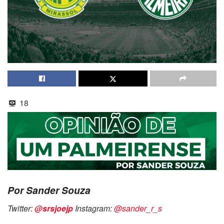
18
Por Sander Souza
Twitter:
@srsjoejp
Instagram:
@sander_r_s