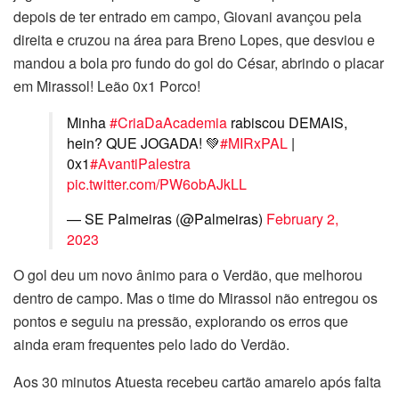
depois de ter entrado em campo, Giovani avançou pela
direita e cruzou na área para Breno Lopes, que desviou e
mandou a bola pro fundo do gol do César, abrindo o placar
em Mirassol! Leão 0x1 Porco!
Minha
#CriaDaAcademia
rabiscou DEMAIS,
hein? QUE JOGADA! 💚
#MIRxPAL
|
0x1
#AvantiPalestra
pic.twitter.com/PW6obAJkLL
— SE Palmeiras (@Palmeiras)
February 2,
2023
O gol deu um novo ânimo para o Verdão, que melhorou
dentro de campo. Mas o time do Mirassol não entregou os
pontos e seguiu na pressão, explorando os erros que
ainda eram frequentes pelo lado do Verdão.
Aos 30 minutos Atuesta recebeu cartão amarelo após falta