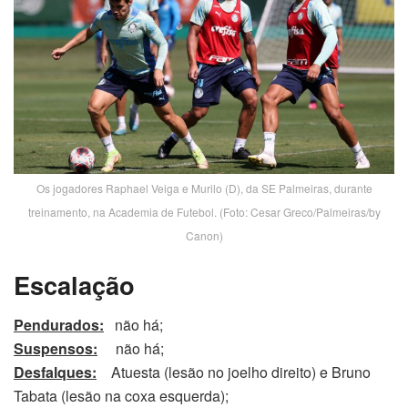
Os jogadores Raphael Veiga e Murilo (D), da SE Palmeiras, durante
treinamento, na Academia de Futebol. (Foto: Cesar Greco/Palmeiras/by
Canon)
Escalação
Pendurados:
não há;
Suspensos:
não há;
Desfalques:
Atuesta (lesão no joelho direito) e Bruno
Tabata (lesão na coxa esquerda);