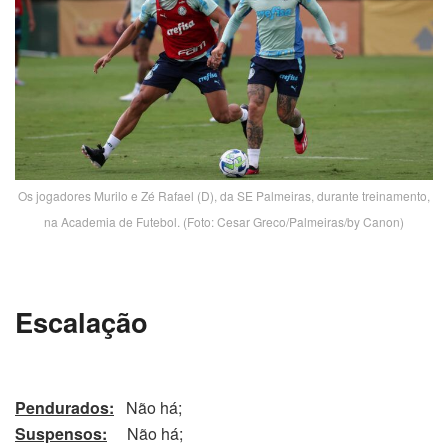
Os jogadores Murilo e Zé Rafael (D), da SE Palmeiras, durante treinamento,
na Academia de Futebol. (Foto: Cesar Greco/Palmeiras/by Canon)
Escalação
Pendurados:
Não há;
Suspensos:
Não há;