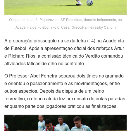
O jogador Joaquín Piquerez, da SE Palmeiras, durante treinamento, na
Academia de Futebol. (Foto: Cesar Greco/Palmeiras/by Canon)
A preparação prosseguiu na sexta-feira (14) na Academia
de Futebol. Após a apresentação oficial dos reforços Artur
e Richard Ríos, a comissão técnica do Verdão comandou
atividades táticas de olho no confronto.
O Professor Abel Ferreira separou dois times no gramado
e orientou o posicionamento e as movimentações, entre
outros aspectos. Depois da disputa de um treino
recreativo, o elenco ainda fez um ensaio de bolas paradas
enquanto parte dos jogadores praticou as finalizações.