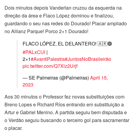
Dois minutos depois Vanderlan cruzou da esquerda na
direção da área e Flaco López dominou e finalizou,
guardando o seu nas redes do Dourado! Placar ampliado
no Allianz Parque! Porco 2×1 Dourado!
FLACO LÓPEZ, EL DELANTERO! 🇦🇷🟢
#PALxCUI
|
2×1
#AvantiPalestra
#JuntosNoBrasileirão
pic.twitter.com/Q7Xlz2Urjf
— SE Palmeiras (@Palmeiras)
April 15,
2023
Aos 30 minutos o Professor fez novas substituições com
Breno Lopes e Richard Ríos entrando em substituição a
Artur e Gabriel Menino. A partida seguiu bem disputada e
o Verdão seguiu buscando o terceiro gol para sacramentar
o placar.