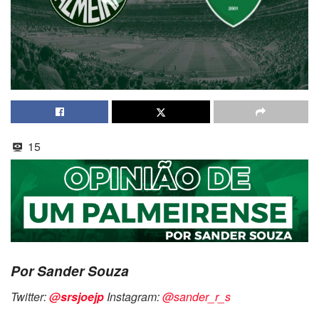
15
Por Sander Souza
Twitter:
@srsjoejp
Instagram:
@sander_r_s