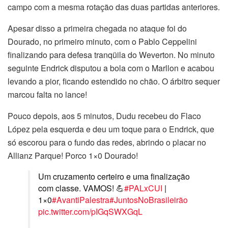
campo com a mesma rotação das duas partidas anteriores.
Apesar disso a primeira chegada no ataque foi do
Dourado, no primeiro minuto, com o Pablo Ceppelini
finalizando para defesa tranqüila do Weverton. No minuto
seguinte Endrick disputou a bola com o Marllon e acabou
levando a pior, ficando estendido no chão. O árbitro sequer
marcou falta no lance!
Pouco depois, aos 5 minutos, Dudu recebeu do Flaco
López pela esquerda e deu um toque para o Endrick, que
só escorou para o fundo das redes, abrindo o placar no
Allianz Parque! Porco 1×0 Dourado!
Um cruzamento certeiro e uma finalização
com classe. VAMOS! 💪
#PALxCUI
|
1×0
#AvantiPalestra
#JuntosNoBrasileirão
pic.twitter.com/pIGqSWXGqL