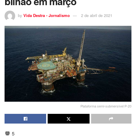
bilhão em março
by
Vida Destra - Jornalismo
2 de abril de 2021
Plataforma semi-submersível P-20
5