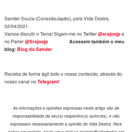
Sander Souza (ConexãoJapão), para Vida Destra,
02/04/2021.
Vamos discutir o Tema! Sigam-me no Twitter
@srsjoejp
e
no Parler
@Srsjoejp
Acessem também o meu
blog:
Blog do Sander
Receba de forma ágil todo o nosso conteúdo, através do
nosso canal no
Telegram!
As informações e opiniões expressas neste artigo são de
responsabilidade de seu(s) respectivo(s) autor(es), e não
expressam necessariamente a opinião do Vida Destra. Para
entrar em contato, envie um e-mail ao
contato@vidadestra.org