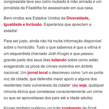
congressista teve seu carro roubado à mão armada e um
jornalista da Filadélfia foi assassinado em sua casa.
Bem-vindos aos Estados Unidos da
Diversidade,
Igualdade e Inclusão
. Esperamos que apreciem a
estadia!
Para ser justo, ainda não há muita informação disponível
sobre o homicídio. Tudo o que sabemos é que a vítima é
um esquerdista chamado Josh Kruger e que passou
grande parte dos seus dias
tuitando
sobre como estão
exagerando os picos de crimes violentos em âmbito
nacional. Um
jornal local
o descreveu como “um ex-porta-
voz da cidade, que defendia maior apoio a alguns dos
residentes mais vulneráveis da cidade” (
ou seja
, qualquer
minoria étnica que cometesse conscientemente um crime
ou que se aproveitasse dos pais até a idade adulta).
Kruger também publicou um tuíte
zombando
de Scott