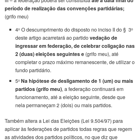
III – a federação poderá ser constituída
até a data final do
período de realização das convenções partidárias;
(grifo meu)
4
O descumprimento do disposto no inciso II do § 3
o
o
deste artigo acarretará ao partido
vedação de
ingressar em federação, de celebrar coligação nas
2 (duas) eleições seguintes e
(grifo meu), até
completar o prazo máximo remanescente, de utilizar o
fundo partidário.
5
Na hipótese de desligamento de 1 (um) ou mais
o
partidos (grifo meu)
, a federação continuará em
funcionamento, até a eleição seguinte, desde que
nela permaneçam 2 (dois) ou mais partidos.
Também altera a Lei das Eleições (Lei 9.504/97) para
aplicar às federações de partidos todas regras que regem
as atividades dos partidos políticos, no que diz que