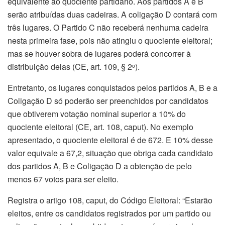
equivalente ao quociente partidário. Aos partidos A e B
serão atribuídas duas cadeiras. A coligação D contará com
três lugares. O Partido C não receberá nenhuma cadeira
nesta primeira fase, pois não atingiu o quociente eleitoral;
mas se houver sobra de lugares poderá concorrer à
distribuição delas (CE, art. 109, § 2
).
o
Entretanto, os lugares conquistados pelos partidos A, B e a
Coligação D só poderão ser preenchidos por candidatos
que obtiverem votação nominal superior a 10% do
quociente eleitoral (CE, art. 108, caput). No exemplo
apresentado, o quociente eleitoral é de 672. E 10% desse
valor equivale a 67,2, situação que obriga cada candidato
dos partidos A, B e Coligação D a obtenção de pelo
menos 67 votos para ser eleito.
Registra o artigo 108, caput, do Código Eleitoral: “Estarão
eleitos, entre os candidatos registrados por um partido ou