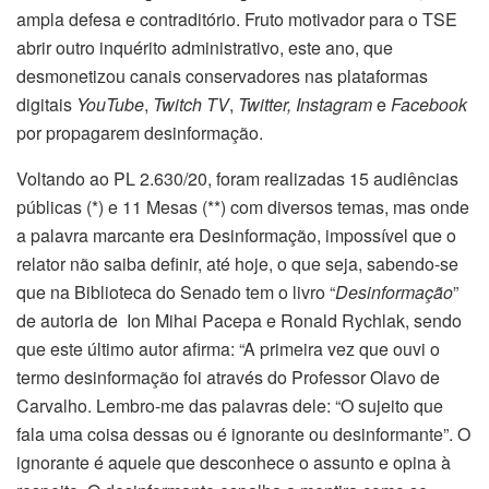
ampla defesa e contraditório. Fruto motivador para o TSE
abrir outro inquérito administrativo, este ano, que
desmonetizou canais conservadores nas plataformas
digitais
YouTube
,
Twitch TV
,
Twitter, Instagram
e
Facebook
por propagarem desinformação.
Voltando ao PL 2.630/20, foram realizadas 15 audiências
públicas (*) e 11 Mesas (**) com diversos temas, mas onde
a palavra marcante era Desinformação, impossível que o
relator não saiba definir, até hoje, o que seja, sabendo-se
que na Biblioteca do Senado tem o livro “
Desinformação
”
de autoria de Ion Mihai Pacepa e Ronald Rychlak, sendo
que este último autor afirma: “A primeira vez que ouvi o
termo desinformação foi através do Professor Olavo de
Carvalho. Lembro-me das palavras dele: “O sujeito que
fala uma coisa dessas ou é ignorante ou desinformante”. O
ignorante é aquele que desconhece o assunto e opina à