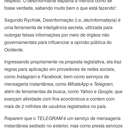
respeito. O desinformante espalha a mentira como se
fosse verdade, sabendo muito bem o que está fazendo”.
Segundo Rychlak, Desinformação (i.e,
dezinformatsyia
) é
uma ferramenta de inteligência secreta, utilizada para
outorgar falsas informações por meio de órgãos não
governamentais para influenciar a opinião pública do
Ocidente.
Ingressando propriamente na proposta legislativa, ela traz
regras para aplicação em provedores de redes sociais,
como
Instagram
e
Facebook
, bem como serviços de
mensageria instantânea, como
WhatsApp
e
Telegram
,
além de ferramentas de busca, como
Yahoo
e
Google
, que
exerçam atividade com fins econômicos e contem com
mais de 2 milhões de usuários registrados no país.
Reparem que o
TELEGRAM
é um serviço de mensageria
instantânea sediado no exterior, mas como presta serviços