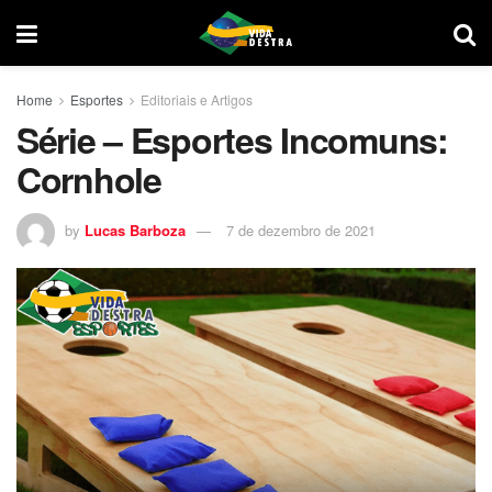
Home
Esportes
Editoriais e Artigos
Série – Esportes Incomuns:
Cornhole
by
Lucas Barboza
7 de dezembro de 2021