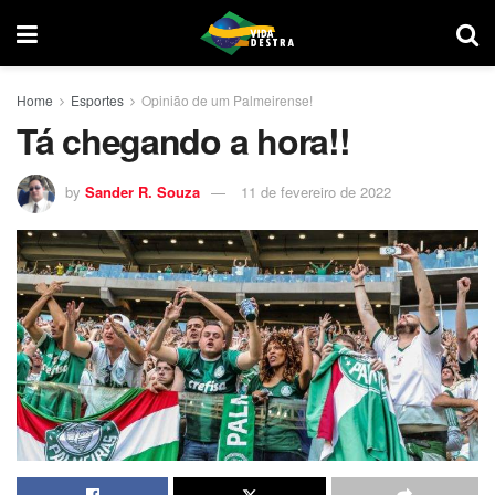
Home
Esportes
Opinião de um Palmeirense!
Tá chegando a hora!!
by
Sander R. Souza
11 de fevereiro de 2022