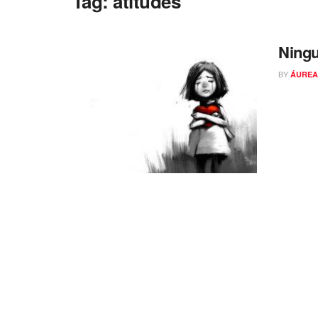
Tag:
atitudes
Ning
BY
ÁUREA