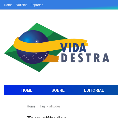
Home
Notícias
Esportes
HOME
SOBRE
EDITORIAL
Home
Tag
atitudes