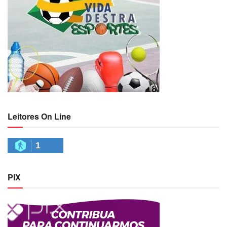
Leitores On Line
1
PIX