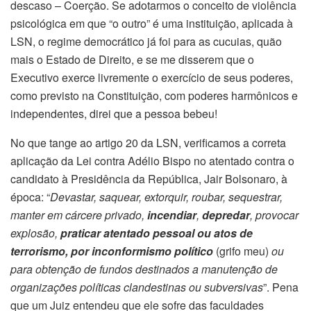
descaso – Coerção. Se adotarmos o conceito de violência
psicológica em que “o outro” é uma instituição, aplicada à
LSN, o regime democrático já foi para as cucuias, quão
mais o Estado de Direito, e se me disserem que o
Executivo exerce livremente o exercício de seus poderes,
como previsto na Constituição, com poderes harmônicos e
independentes, direi que a pessoa bebeu!
No que tange ao artigo 20 da LSN, verificamos a correta
aplicação da Lei contra Adélio Bispo no atentado contra o
candidato à Presidência da República, Jair Bolsonaro, à
época: “
Devastar, saquear, extorquir, roubar, sequestrar,
manter em cárcere privado,
incendiar
,
depredar
, provocar
explosão,
praticar atentado pessoal ou atos de
terrorismo, por inconformismo político
(grifo meu)
ou
para obtenção de fundos destinados a manutenção de
organizações políticas clandestinas ou subversivas
”. Pena
que um Juiz entendeu que ele sofre das faculdades