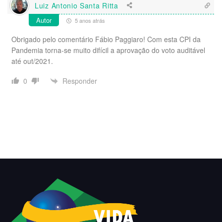
Luiz Antonio Santa Ritta
Autor
5 anos atrás
Obrigado pelo comentário Fábio Paggiaro! Com esta CPI da
Pandemia torna-se muito difícil a aprovação do voto auditável
até out/2021.
Responder
0