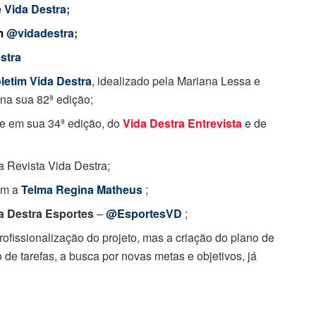
e
Vida Destra
;
m
@vidadestra
;
stra
letim Vida Destra
, idealizado pela Mariana Lessa e
na sua 82ª edição;
je em sua 34ª edição, do
Vida Destra Entrevista
e de
a Revista Vida Destra;
om a
Telma Regina Matheus
;
a Destra Esportes
–
@EsportesVD
;
ofissionalização do projeto, mas a criação do plano de
 de tarefas, a busca por novas metas e objetivos, já