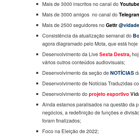
Mais de 3000 inscritos no canal do
Youtub
Mais de 3000 amigos no canal do
Telegra
Mais de 2500 seguidores no
Gettr
@vidade
Consistência da atualização semanal do
Bo
agora diagramado pelo Mota, que está hoje 
Desenvolvimento da Live
Sexta Destra
,
ho
vários outros conteúdos audiovisuais;
Desenvolvimento da seção de
NOTÍCIAS
d
Desenvolvimento de Notícias Traduzidas c
Desenvolvimento do
projeto esportivo
Vid
Ainda estamos paralisados na questão da pr
negócios, a redefinição de funções e divisão
foram finalizados;
Foco na Eleição de 2022;