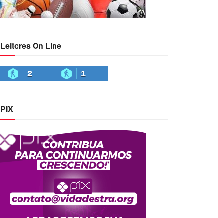
Leitores On Line
2
1
PIX