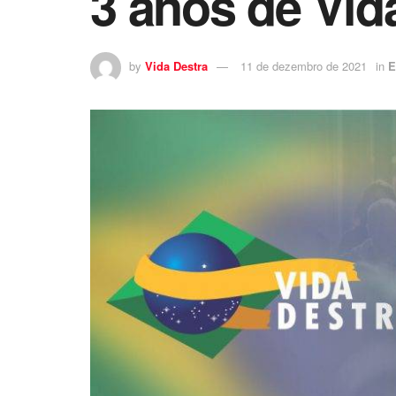
3 anos de Vid
by
Vida Destra
11 de dezembro de 2021
in
E