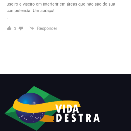
useiro e viseiro em interferir em áreas que não são de sua
competência. Um abraço!
.
Responder
0