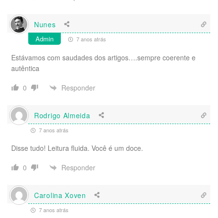
Nunes
Admin
7 anos atrás
Estávamos com saudades dos artigos….sempre coerente e
autêntica
Responder
0
Rodrigo Almeida
7 anos atrás
Disse tudo! Leitura fluida. Você é um doce.
Responder
0
Carolina Xoven
7 anos atrás