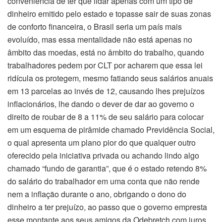
conveniência de ter que lidar apenas com um tipo de
dinheiro emitido pelo estado e topasse sair de suas zonas
de conforto financeira, o Brasil seria um país mais
evoluído, mas essa mentalidade não está apenas no
âmbito das moedas, está no âmbito do trabalho, quando
trabalhadores pedem por CLT por acharem que essa lei
ridícula os protegem, mesmo fatiando seus salários anuais
em 13 parcelas ao invés de 12, causando lhes prejuízos
inflacionários, lhe dando o dever de dar ao governo o
direito de roubar de 8 a 11% de seu salário para colocar
em um esquema de pirâmide chamado Previdência Social,
o qual apresenta um plano pior do que qualquer outro
oferecido pela iniciativa privada ou achando lindo algo
chamado “fundo de garantia”, que é o estado retendo 8%
do salário do trabalhador em uma conta que não rende
nem a inflação durante o ano, obrigando o dono do
dinheiro a ter prejuízo, ao passo que o governo empresta
esse montante aos seus amigos da Odebretch com juros