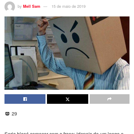
by
Mell Sam
15 de maio de 2019
29
Seria blasé começar com a frase: “depois de um longo e