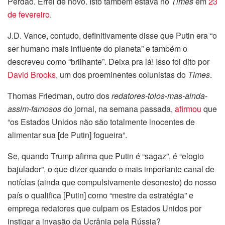
Perdão. Errei de novo. Isto também estava no
Times
em
23
de fevereiro
.
J.D. Vance, contudo, definitivamente disse que Putin era “o
ser humano mais influente do planeta” e também o
descreveu como “brilhante”. Deixa pra lá! Isso foi dito por
David Brooks
, um dos proeminentes colunistas do
Times
.
Thomas Friedman, outro dos
redatores-tolos-mas-ainda-
assim-famosos
do jornal, na semana passada,
afirmou
que
“os Estados Unidos não são totalmente inocentes de
alimentar sua [de Putin] fogueira”.
Se, quando Trump afirma que Putin é “sagaz”, é “elogio
bajulador”, o que dizer quando o mais importante canal de
notícias (ainda que compulsivamente desonesto) do nosso
país o qualifica [Putin] como “mestre da estratégia” e
emprega redatores que culpam os Estados Unidos por
instigar a invasão da Ucrânia pela Rússia?