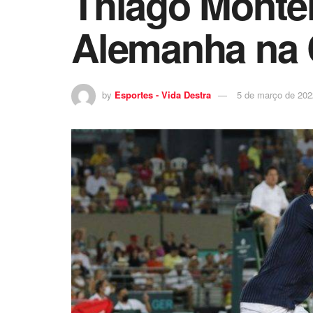
Thiago Montei
Alemanha na 
by
Esportes - Vida Destra
5 de março de 202