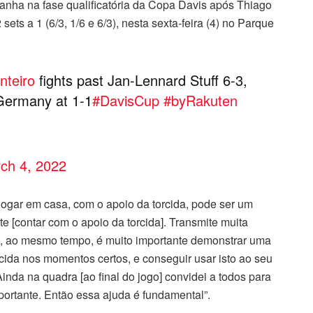
anha na fase qualificatória da Copa Davis após Thiago
ets a 1 (6/3, 1/6 e 6/3), nesta sexta-feira (4) no Parque
teiro
fights past Jan-Lennard Stuff 6-3,
 Germany at 1-1
#DavisCup
#byRakuten
ch 4, 2022
e jogar em casa, com o apoio da torcida, pode ser um
te [contar com o apoio da torcida]. Transmite muita
s, ao mesmo tempo, é muito importante demonstrar uma
rcida nos momentos certos, e conseguir usar isto ao seu
nda na quadra [ao final do jogo] convidei a todos para
ortante. Então essa ajuda é fundamental”.