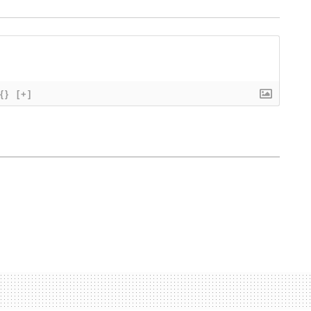
{}
[+]