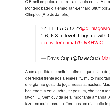
O Brasil empatou em 1 a 1 a disputa com a Alem
Monteiro bater o alemão Jan-Lennard Struff por 2 s
Olímpico (Rio de Janeiro).
?? T H I A G O ??
@dThiagoMon
1-6, 6-3 to level things up with
pic.twitter.com/J79UvKHWiO
— Davis Cup (@DavisCup)
Mar
Após a partida o brasileiro afirmou que o fato d
diferencial frente aos alemães: “É muito importan
energia. Eu gosto de jogar nessa atmosfera. Ma
boa energia em quadra, ter postura, chamar a to
favor. […] Sem dúvida será importante amanhã. Ai
fazerem muito barulho. Teremos um dia muito imp