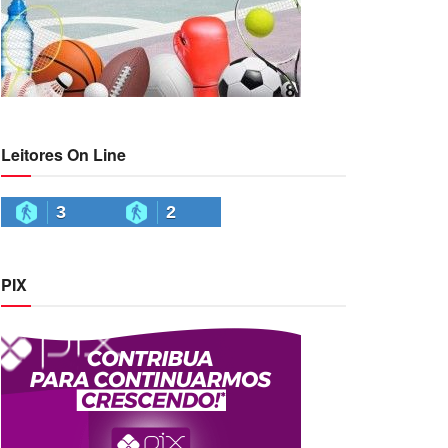
Leitores On Line
3
2
PIX