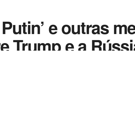
 Putin’ e outras m
re Trump e a Rússi
0
22
in
Artigos Traduzidos