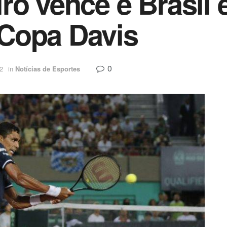
ro vence e Brasil
Copa Davis
0
2
in
Notícias de Esportes