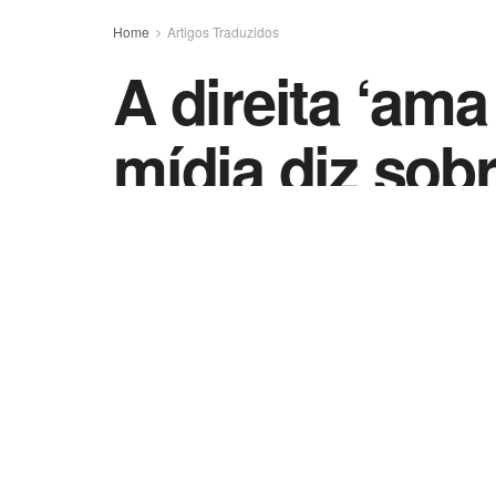
Home
Artigos Traduzidos
A direita ‘ama
mídia diz sob
by
Telma Regina Matheus
5 de março de 20