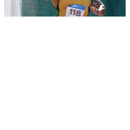
21
Atleta alcança feito histórico no Centro
de Treinamento Paralímpico
O bicampeão paralímpico Claudiney Batista alcançou um
feito histórico no último domingo (18), pois quebrou o
recorde mundial da prova de lançamento de disco da