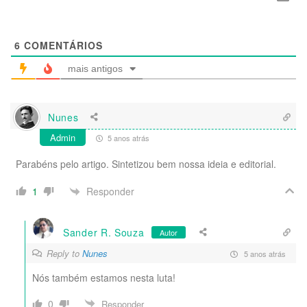
6
COMENTÁRIOS
mais antigos
Nunes
Admin
5 anos atrás
Parabéns pelo artigo. Sintetizou bem nossa ideia e editorial.
Responder
1
Sander R. Souza
Autor
Reply to
Nunes
5 anos atrás
Nós também estamos nesta luta!
0
Responder