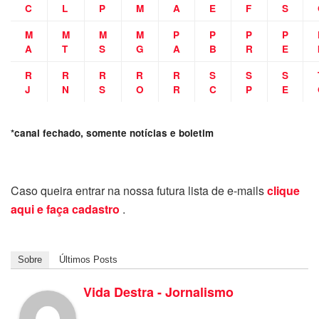
C
L
P
M
A
E
F
S
M
M
M
M
P
P
P
P
A
T
S
G
A
B
R
E
R
R
R
R
R
S
S
S
J
N
S
O
R
C
P
E
*canal fechado, somente notícias e boletim
Caso queira entrar na nossa futura lista de e-mails
clique
aqui e faça cadastro
.
Sobre
Últimos Posts
Vida Destra - Jornalismo