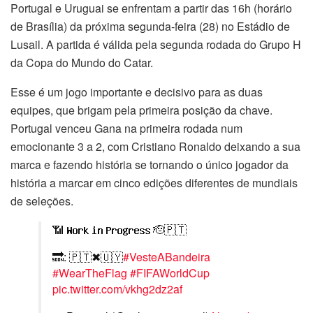
Portugal e Uruguai se enfrentam a partir das 16h (horário
de Brasília) da próxima segunda-feira (28) no Estádio de
Lusail. A partida é válida pela segunda rodada do Grupo H
da Copa do Mundo do Catar.
Esse é um jogo importante e decisivo para as duas
equipes, que brigam pela primeira posição da chave.
Portugal venceu Gana na primeira rodada num
emocionante 3 a 2, com Cristiano Ronaldo deixando a sua
marca e fazendo história se tornando o único jogador da
história a marcar em cinco edições diferentes de mundiais
de seleções.
📶 𝗪𝗼𝗿𝗸 𝗶𝗻 𝗣𝗿𝗼𝗴𝗿𝗲𝘀𝘀 🫡🇵🇹
🔜: 🇵🇹✖🇺🇾
#VesteABandeira
#WearTheFlag
#FIFAWorldCup
pic.twitter.com/vkhg2dz2af