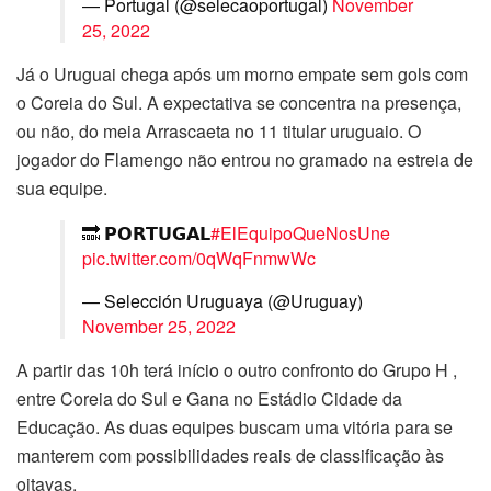
— Portugal (@selecaoportugal)
November
25, 2022
Já o Uruguai chega após um morno empate sem gols com
o Coreia do Sul. A expectativa se concentra na presença,
ou não, do meia Arrascaeta no 11 titular uruguaio. O
jogador do Flamengo não entrou no gramado na estreia de
sua equipe.
🔜 𝗣𝗢𝗥𝗧𝗨𝗚𝗔𝗟
#ElEquipoQueNosUne
pic.twitter.com/0qWqFnmwWc
— Selección Uruguaya (@Uruguay)
November 25, 2022
A partir das 10h terá início o outro confronto do Grupo H ,
entre Coreia do Sul e Gana no Estádio Cidade da
Educação. As duas equipes buscam uma vitória para se
manterem com possibilidades reais de classificação às
oitavas.