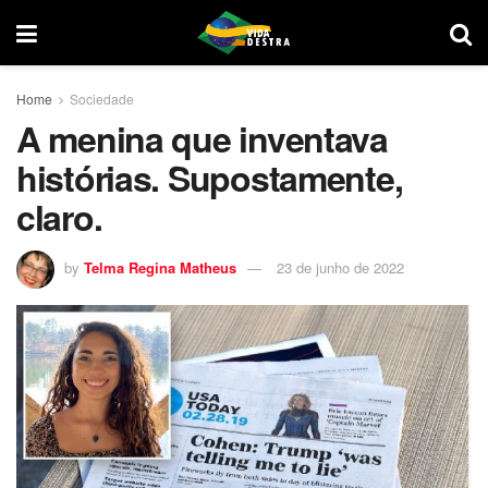
Home
Sociedade
A menina que inventava
histórias. Supostamente,
claro.
by
Telma Regina Matheus
23 de junho de 2022