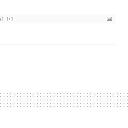
{}
[+]