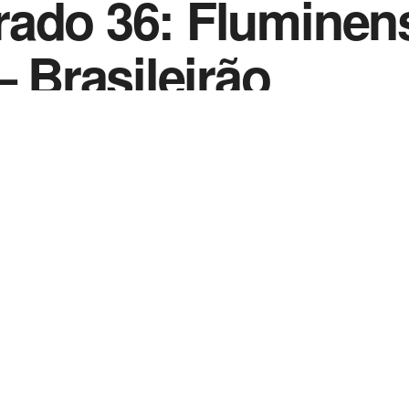
rado 36: Fluminen
– Brasileirão
0
e 2021
in
Coração Colorado