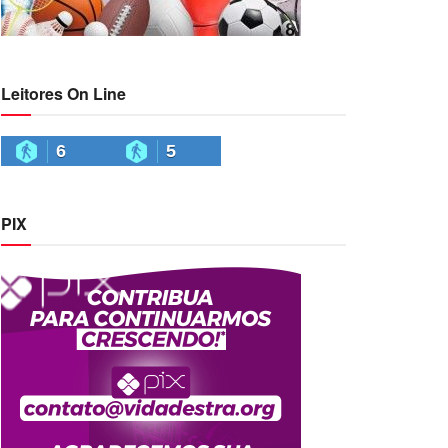
Leitores On Line
6
5
PIX