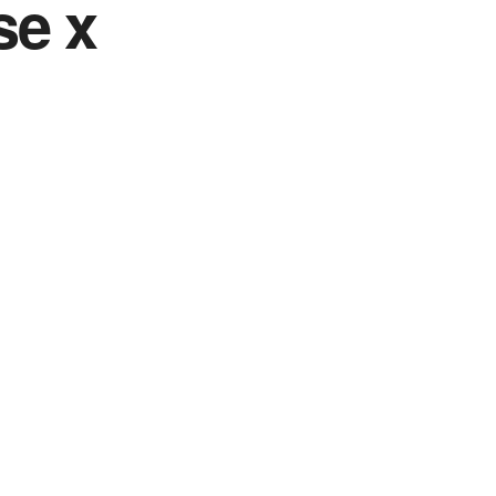
se x
Vida Destra Esportes