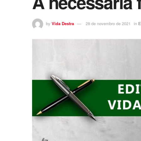
A necessária f
by
Vida Destra
28 de novembro de 2021
in
E