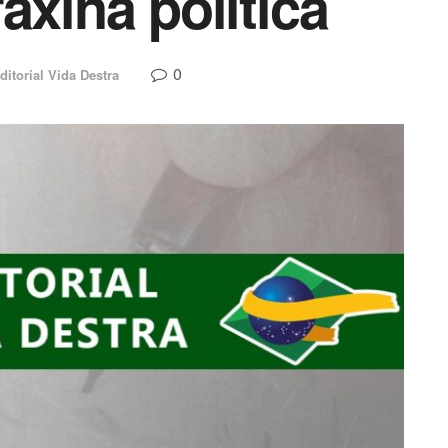
axina política
0
ditorial Vida Destra