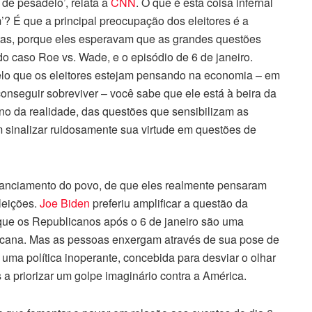
de pesadelo’, relata a
CNN
. O que é esta coisa infernal
 É que a principal preocupação dos eleitores é a
as, porque eles esperavam que as grandes questões
o caso Roe vs. Wade, e o episódio de 6 de janeiro.
elo que os eleitores estejam pensando na economia – em
conseguir sobreviver – você sabe que ele está à beira da
no da realidade, das questões que sensibilizam as
 sinalizar ruidosamente sua virtude em questões de
anciamento do povo, de que eles realmente pensaram
leições.
Joe Biden
preferiu amplificar a questão da
que os Republicanos após o 6 de janeiro são uma
ericana. Mas as pessoas enxergam através de sua pose de
uma política inoperante, concebida para desviar o olhar
 a priorizar um golpe imaginário contra a América.