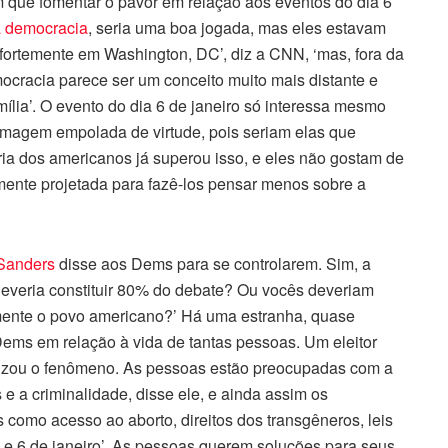
ue fomentar o pavor em relação aos eventos do dia 6
a democracia
, seria uma boa jogada, mas eles estavam
fortemente em Washington, DC’, diz a CNN, ‘mas, fora da
emocracia parece ser um conceito muito mais distante e
amília’. O evento do dia 6 de janeiro só interessa mesmo
toimagem empolada de virtude, pois seriam elas que
ria dos americanos já superou isso, e eles não gostam de
mente projetada para fazê-los pensar menos sobre a
Sanders
disse aos Dems para se controlarem. Sim, a
 deveria constituir 80% do debate? Ou vocês deveriam
mente o povo americano?’ Há uma estranha, quase
Dems em relação à vida de tantas pessoas. Um eleitor
etizou o fenômeno. As pessoas estão preocupadas com a
e a criminalidade, disse ele, e ainda assim os
como acesso ao aborto, direitos dos transgêneros, leis
a e 6 de janeiro’. As pessoas querem soluções para seus