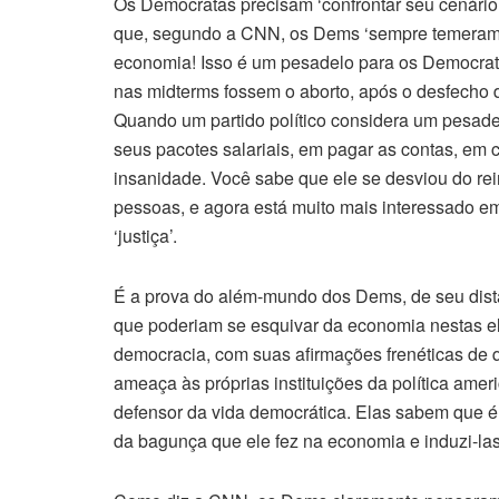
Os Democratas precisam ‘confrontar seu cenário 
que, segundo a CNN, os Dems ‘sempre temeram’?
economia! Isso é um pesadelo para os Democrat
nas midterms fossem o aborto, após o desfecho d
Quando um partido político considera um pesad
seus pacotes salariais, em pagar as contas, em 
insanidade. Você sabe que ele se desviou do rei
pessoas, e agora está muito mais interessado em
‘justiça’.
É a prova do além-mundo dos Dems, de seu dist
que poderiam se esquivar da economia nestas e
democracia, com suas afirmações frenéticas de 
ameaça às próprias instituições da política am
defensor da vida democrática. Elas sabem que é 
da bagunça que ele fez na economia e induzi-las