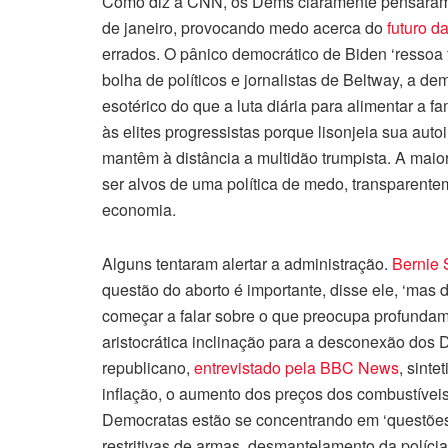
Como diz a CNN, os Dems claramente pensaram q
de janeiro, provocando medo acerca do
futuro d
errados. O pânico democrático de Biden ‘ressoa 
bolha de políticos e jornalistas de Beltway, a d
esotérico do que a luta diária para alimentar a f
às elites progressistas porque lisonjeia sua au
mantêm à distância a multidão trumpista. A maio
ser alvos de uma política de medo, transparente
economia.
Alguns tentaram alertar a administração.
Bernie 
questão do aborto é importante, disse ele, ‘mas
começar a falar sobre o que preocupa profunda
aristocrática inclinação para a desconexão dos 
republicano,
entrevistado pela BBC News
, sint
inflação, o aumento dos preços dos combustíveis 
Democratas estão se concentrando em ‘questões 
restritivas de armas, desmantelamento da políci