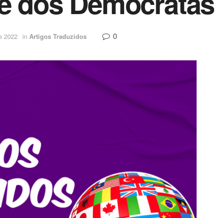
de dos Democratas
0
e 2022
in
Artigos Traduzidos