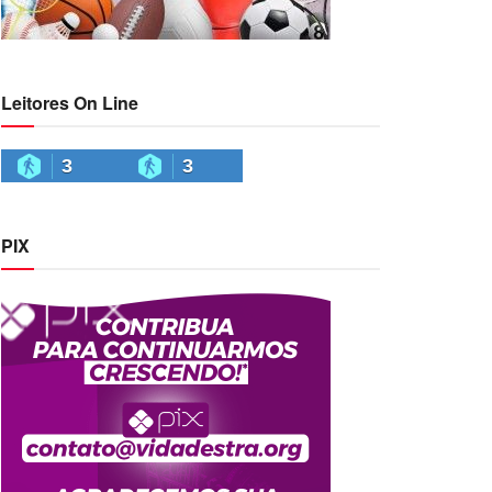
Leitores On Line
3
3
PIX