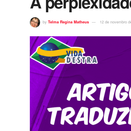
A perplexida
by
Telma Regina Matheus
12 de novembro d