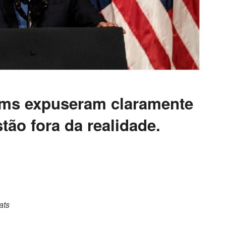
rms expuseram claramente
ão fora da realidade.
ats