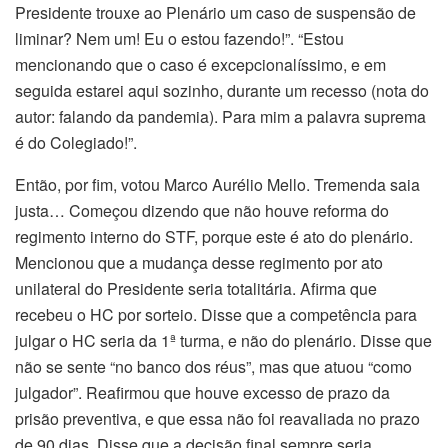
Presidente trouxe ao Plenário um caso de suspensão de
liminar? Nem um! Eu o estou fazendo!”. “Estou
mencionando que o caso é excepcionalíssimo, e em
seguida estarei aqui sozinho, durante um recesso (nota do
autor: falando da pandemia). Para mim a palavra suprema
é do Colegiado!”.
Então, por fim, votou Marco Aurélio Mello. Tremenda saia
justa… Começou dizendo que não houve reforma do
regimento interno do STF, porque este é ato do plenário.
Mencionou que a mudança desse regimento por ato
unilateral do Presidente seria totalitária. Afirma que
recebeu o HC por sorteio. Disse que a competência para
julgar o HC seria da 1ª turma, e não do plenário. Disse que
não se sente “no banco dos réus”, mas que atuou “como
julgador”. Reafirmou que houve excesso de prazo da
prisão preventiva, e que essa não foi reavaliada no prazo
de 90 dias. Disse que a decisão final sempre seria