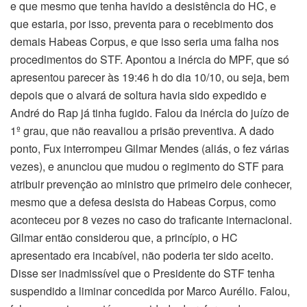
e que mesmo que tenha havido a desistência do HC, e
que estaria, por isso, preventa para o recebimento dos
demais Habeas Corpus, e que isso seria uma falha nos
procedimentos do STF. Apontou a inércia do MPF, que só
apresentou parecer às 19:46 h do dia 10/10, ou seja, bem
depois que o alvará de soltura havia sido expedido e
André do Rap já tinha fugido. Falou da inércia do juízo de
1º grau, que não reavaliou a prisão preventiva. A dado
ponto, Fux interrompeu Gilmar Mendes (aliás, o fez várias
vezes), e anunciou que mudou o regimento do STF para
atribuir prevenção ao ministro que primeiro dele conhecer,
mesmo que a defesa desista do Habeas Corpus, como
aconteceu por 8 vezes no caso do traficante internacional.
Gilmar então considerou que, a princípio, o HC
apresentado era incabível, não poderia ter sido aceito.
Disse ser inadmissível que o Presidente do STF tenha
suspendido a liminar concedida por Marco Aurélio. Falou,