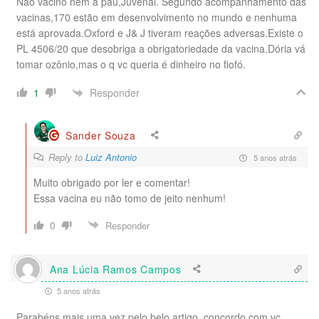
Não vacino nem a pau,Juvenal. Segundo acompanhamento das
vacinas,170 estão em desenvolvimento no mundo e nenhuma
está aprovada.Oxford e J& J tiveram reações adversas.Existe o
PL 4506/20 que desobriga a obrigatoriedade da vacina.Dória vá
tomar ozônio,mas o q vc queria é dinheiro no fiofó.
Responder
1
Sander Souza
Reply to
Luiz Antonio
5 anos atrás
Muito obrigado por ler e comentar!
Essa vacina eu não tomo de jeito nenhum!
0
Responder
Ana Lúcia Ramos Campos
5 anos atrás
Parabéns mais uma vez pelo belo artigo, concordo com vc