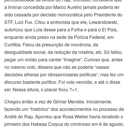
a liminar concedida por Marco Aurélio jamais poderia ter
sido cassada por decisão monocrática pelo Presidente do
STF, Luiz Fux. Citou a entrevista que ele, Lewandowski,
autorizou que Lula desse para a Folha e para o El País,
enquanto ainda preso na sede da Polícia Federal, em
Curitiba. Falou da presunção de inocência, da
desigualdade social, da redução da miséria, etc. Só faltou
pegar um violão para cantar “Imagine”. Curioso que, antes
no mesmo voto, dissera que não se poderia “cassar
decisões alheias por idiossincrasias políticas”, mas fez um
discurso bastante político. Foi voto vencido, e até o disse
ser. Nessa altura, o placar ficou 7×1.
Chegou então a vez de Gilmar Mendes. Inicialmente,
fazendo um “histórico” dos acontecimentos no processo de
André do Rap. Apontou que Rosa Weber havia recebido o
primeiro dos Habeas Corpus do criminoso em 6 de agosto,