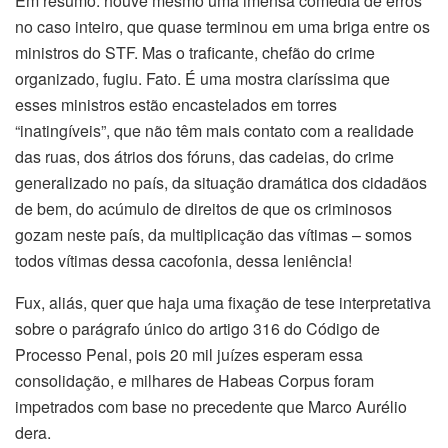
Em resumo: houve mesmo uma imensa comédia de erros
no caso inteiro, que quase terminou em uma briga entre os
ministros do STF. Mas o traficante, chefão do crime
organizado, fugiu. Fato. É uma mostra claríssima que
esses ministros estão encastelados em torres
“inatingíveis”, que não têm mais contato com a realidade
das ruas, dos átrios dos fóruns, das cadeias, do crime
generalizado no país, da situação dramática dos cidadãos
de bem, do acúmulo de direitos de que os criminosos
gozam neste país, da multiplicação das vítimas – somos
todos vítimas dessa cacofonia, dessa leniência!
Fux, aliás, quer que haja uma fixação de tese interpretativa
sobre o parágrafo único do artigo 316 do Código de
Processo Penal, pois 20 mil juízes esperam essa
consolidação, e milhares de Habeas Corpus foram
impetrados com base no precedente que Marco Aurélio
dera.