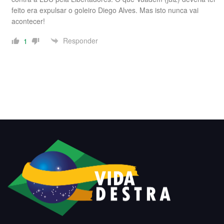
feito era expulsar o goleiro Diego Alves. Mas isto nunca vai
acontecer!
Responder
1