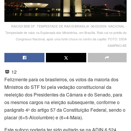
RAIOS3 BSB DF  TEMPESTADE DE RAIOS/BRASILIA  06/03/2009  NACIONAL -
Tempestade de raios na Esplanada dos Ministérios, em Brasília. Raio cai no prédio do
Congresso Nacional, após uma forte chuva no centro da capital. FOTO: DIDA
SAMPAIO/AE
12
Felizmente para os brasileiros, os votos da maioria dos
Ministros do STF foi pela vedação constitucional da
reeleição dos Presidentes da Câmara e do Senado, para
os mesmos cargos na eleição subsequente, conforme o
parágrafo 4
do artigo 57 da Constituição Federal, sendo o
o
placar (6×5-Alcolumbre) e (6×4-Maia).
Este sufoco poderia ter sido evitado se na ADIN 6.524