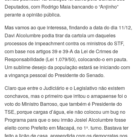
Deputados, com Rodrigo Maia bancando o “Anjinho”
perante a opinião pública.
Mas vamos ao que interessa, findando a data do dia 11/12,
Davi Alcolumbre podia tirar da cartola um daqueles
processos de impeachment contra os ministros do STF,
com base nos artigos 39 e 39-A da Lei de Crimes de
Responsabilidade (Lei 1.079/50), colocando-o em pauta.
Um sublime desejo da população estará se iniciando com
a vingança pessoal do Presidente do Senado.
Claro que entre o Judiciário e o Legislativo não existem
conchavos, mas o primeiro que irritou o amapaense foi o
voto do Ministro Barroso, que também é Presidente do
TSE, porque cargas d’água, ele não colocou um bug no
Programa para que o seu irmão Josiel Alcolumbre fosse
eleito como Prefeito em Macapá, no 1
. turno. Bastava ter
o
feito a lição de casa, apreendida com os democratas nos