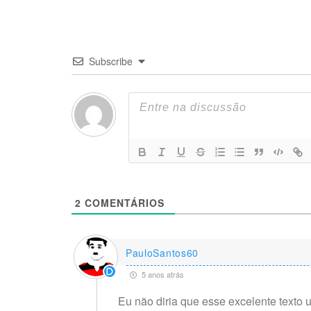
Subscribe
2
COMENTÁRIOS
PauloSantos60
5 anos atrás
Eu não diria que esse excelente texto