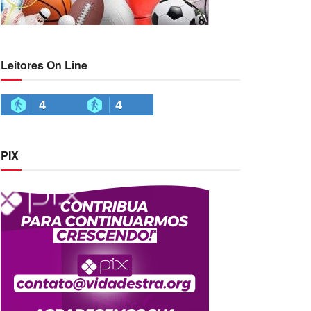
Leitores On Line
4
4
PIX