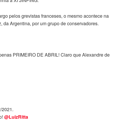
nhia a XI JINPING.
argo pelos grevistas franceses, o mesmo acontece na
, da Argentina, por um grupo de conservadores.
 apenas PRIMEIRO DE ABRIL! Claro que Alexandre de
2/2021.
o!
@LuizRitta