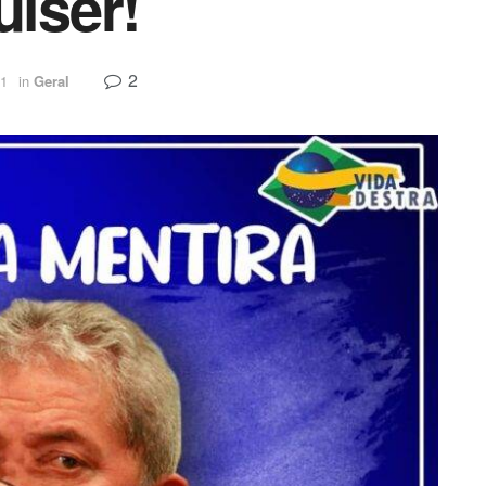
uiser!
2
21
in
Geral