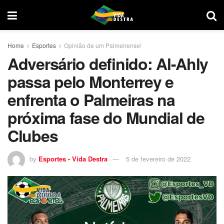
Home
Esportes
Opinião de um Palmeirense!
Adversário definido: Al-Ahly
passa pelo Monterrey e
enfrenta o Palmeiras na
próxima fase do Mundial de
Clubes
by
Esportes - Vida Destra
5 de fevereiro de 2022