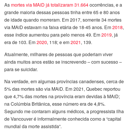
As
mortes via MAiD já totalizaram 31.664
ocorrências, e a
grande maioria dessas pessoas tinha entre 65 e 80 anos
de idade quando morreram. Em 2017, somente 34 mortes
via MAiD estavam na faixa etária de 18-45 anos. Em
2018
,
esse índice aumentou para pelo menos 49. Em
2019
, já
era de 103. Em
2020
, 118; e em
2021
, 139.
Atualmente, milhares de pessoas que poderiam viver
ainda muitos anos estão se inscrevendo – com sucesso –
para se suicidar.
Na verdade, em algumas províncias canadenses, cerca de
5% das mortes são via MAiD. Em 2021, Quebec reportou
que 4,7% das mortes na província eram devidas à MAiD;
na Colúmbia Britânica, esse número era de 4,8%.
Segundo me contaram alguns médicos, a progressista ilha
de Vancouver é informalmente conhecida como a “capital
mundial da morte assistida”.