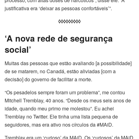
processo, com altas doses de narcóticos”, disse ele. “A
justificativa era ‘deixar as pessoas confortáveis’”.
◊◊◊◊◊◊◊◊◊
‘A nova rede de segurança
social’
Muitas das pessoas que estão avaliando [a possibilidade]
de se matarem, no Canadá, estão aliviadas [com a
decisão] do governo de facilitar a morte.
“Os pesadelos sempre foram um problema”, me contou
Mitchell Tremblay, 40 anos. “Desde os meus seis anos de
idade, quando meu primo me molestou”. Eu achei
Tremblay no Twitter. Ele tinha uma lista pequena de
seguidores, mas era ativo nos círculos da #MAiD.
Tremblay era um ‘curioso’ da MAiD. Os ‘curiosos’ da MAiD