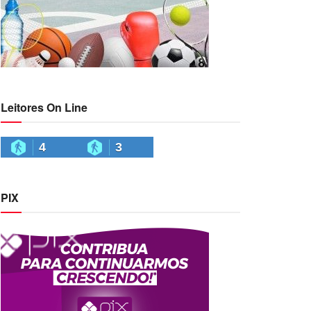
Leitores On Line
4
3
PIX