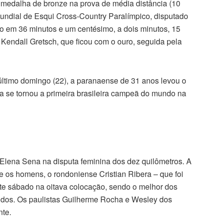
 a medalha de bronze na prova de média distância (10
undial de Esqui Cross-Country Paralímpico, disputado
so em 36 minutos e um centésimo, a dois minutos, 15
Kendall Gretsch, que ficou com o ouro, seguida pela
 último domingo (22), a paranaense de 31 anos levou o
ela se tornou a primeira brasileira campeã do mundo na
 Elena Sena na disputa feminina dos dez quilômetros. A
 os homens, o rondoniense Cristian Ribera – que foi
ste sábado na oitava colocação, sendo o melhor dos
ndos. Os paulistas Guilherme Rocha e Wesley dos
nte.