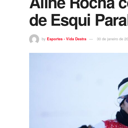
Aline Rocha c
de Esqui Para
by
Esportes - Vida Destra
30 de janeiro de 2