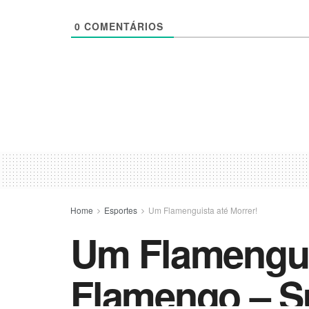
0
COMENTÁRIOS
Home
Esportes
Um Flamenguista até Morrer!
Um Flamenguis
Flamengo – S