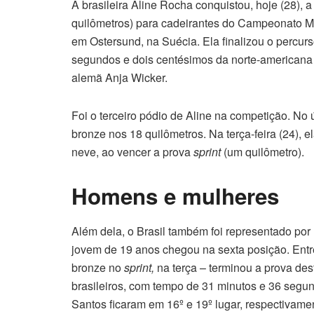
A brasileira Aline Rocha conquistou, hoje (28),
quilômetros) para cadeirantes do Campeonato M
em Ostersund, na Suécia. Ela finalizou o percur
segundos e dois centésimos da norte-americana 
alemã Anja Wicker.
Foi o terceiro pódio de Aline na competição. No
bronze nos 18 quilômetros. Na terça-feira (24), 
neve, ao vencer a prova
sprint
(um quilômetro).
Homens e mulheres
Além dela, o Brasil também foi representado por
jovem de 19 anos chegou na sexta posição. Entre
bronze no
sprint,
na terça – terminou a prova de
brasileiros, com tempo de 31 minutos e 36 segu
Santos ficaram em 16º e 19º lugar, respectivame