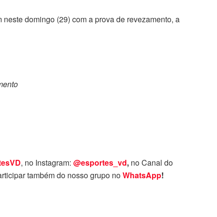
im neste domingo (29) com a prova de revezamento, a
omento
tesVD
, no Instagram:
@esportes_vd
,
no Canal do
rticipar também do nosso grupo no
WhatsApp
!