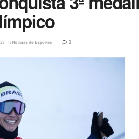
onquista 3ª medal
límpico
0
023
in
Notícias de Esportes