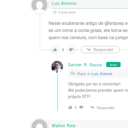
Luiz Antonio
5 anos atrás
Neste exuberante artigo de @srsjoep 
se um crime a conta gotas, ele torna-
quem nos censura, com base na jurisp
1
Responder
Sander R. Souza
Autor
Reply to
Luiz Antonio
Obrigado por ler e comentar!
Até poderíamos prender quem no
próprio STF!
1
Responder
Welton Reis