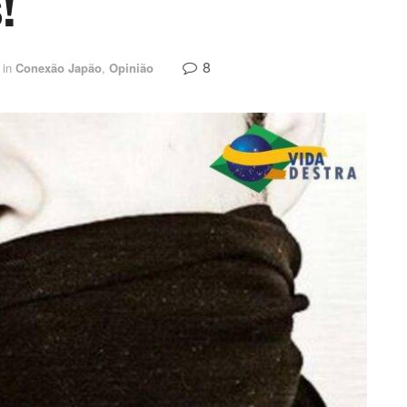
!
8
in
Conexão Japão
,
Opinião