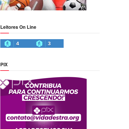
Leitores On Line
4
3
PIX