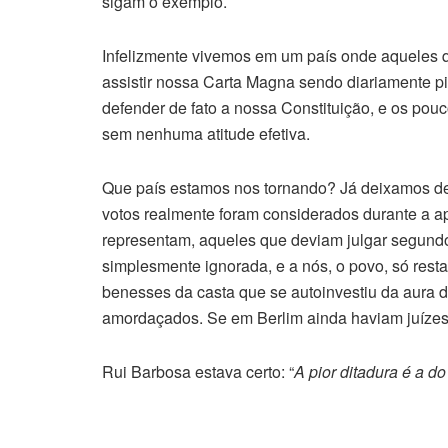
sigam o exemplo.
Infelizmente vivemos em um país onde aqueles q
assistir nossa Carta Magna sendo diariamente p
defender de fato a nossa Constituição, e os pou
sem nenhuma atitude efetiva.
Que país estamos nos tornando? Já deixamos de
votos realmente foram considerados durante a a
representam, aqueles que deviam julgar segundo 
simplesmente ignorada, e a nós, o povo, só res
benesses da casta que se autoinvestiu da aura 
amordaçados. Se em Berlim ainda haviam juízes,
Rui Barbosa estava certo: “
A pior ditadura é a do