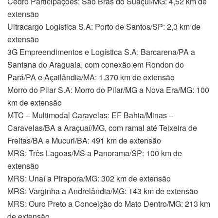
Cedro Participações: São Brás do Suaçuí/MG: 4,52 km de
extensão
Ultracargo Logística S.A: Porto de Santos/SP: 2,3 km de
extensão
3G Empreendimentos e Logística S.A: Barcarena/PA a
Santana do Araguaia, com conexão em Rondon do
Pará/PA e Açailândia/MA: 1.370 km de extensão
Morro do Pilar S.A: Morro do Pilar/MG a Nova Era/MG: 100
km de extensão
MTC – Multimodal Caravelas: EF Bahia/Minas –
Caravelas/BA a Araçuaí/MG, com ramal até Teixeira de
Freitas/BA e Mucuri/BA: 491 km de extensão
MRS: Três Lagoas/MS a Panorama/SP: 100 km de
extensão
MRS: Unaí a Pirapora/MG: 302 km de extensão
MRS: Varginha a Andrelândia/MG: 143 km de extensão
MRS: Ouro Preto a Conceição do Mato Dentro/MG: 213 km
de extensão