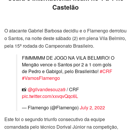
Castelão
O atacante Gabriel Barbosa decidiu e o Flamengo derrotou
o Santos, na noite deste sábado (2) em plena Vila Belmiro,
pela 15ª rodada do Campeonato Brasileiro.
FIMMMMM DE JOGO NA VILA BELMIRO! O
Mengão vence o Santos por 2 a 1 com gols
de Pedro e Gabigol, pelo Brasileirão!
#CRF
#VamosFlamengo
📸
@gilvandesouza9
/ CRF
pic.twitter.com/xxvqvQqc6L
— Flamengo (@Flamengo)
July 2, 2022
Este foi o segundo triunfo consecutivo da equipe
comandada pelo técnico Dorival Júnior na competição,