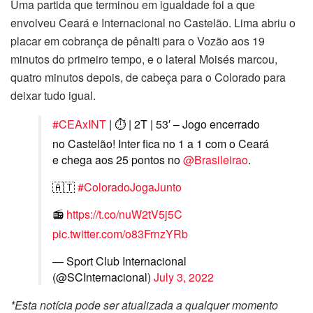
Uma partida que terminou em igualdade foi a que
envolveu Ceará e Internacional no Castelão. Lima abriu o
placar em cobrança de pênalti para o Vozão aos 19
minutos do primeiro tempo, e o lateral Moisés marcou,
quatro minutos depois, de cabeça para o Colorado para
deixar tudo igual.
#CEAxINT
| ⏱️ | 2T | 53′ – Jogo encerrado
no Castelão! Inter fica no 1 a 1 com o Ceará
e chega aos 25 pontos no
@Brasileirao
.
🇦🇹
#ColoradoJogaJunto
📻
https://t.co/nuW2tV5j5C
pic.twitter.com/o83FrnzYRb
— Sport Club Internacional
(@SCInternacional)
July 3, 2022
*Esta notícia pode ser atualizada a qualquer momento