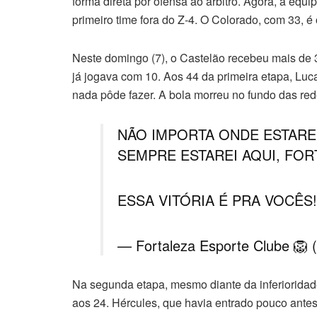
forma direta por ofensa ao árbitro. Agora, a eq
primeiro time fora do Z-4. O Colorado, com 33, é 
Neste domingo (7), o Castelão recebeu mais de 39
já jogava com 10. Aos 44 da primeira etapa, Luca
nada pôde fazer. A bola morreu no fundo das rede
NÃO IMPORTA ONDE ESTAREE
SEMPRE ESTAREI AQUI, FORT
ESSA VITÓRIA É PRA VOCÊS
— Fortaleza Esporte Clube 🦁
Na segunda etapa, mesmo diante da inferioridad
aos 24. Hércules, que havia entrado pouco antes, 