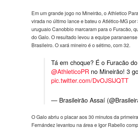
Em um grande jogo no Mineirão, o Athletico Par
virada no último lance e bateu o Atlético-MG por
uruguaio Canobbio marcaram para o Furacão, que
do Galo. O resultado levou a equipe paranaens
Brasileiro. O xará mineiro é o sétimo, com 32.
Tá em choque? É o Furacão do 
@AthleticoPR
no Mineirão! 3 go
pic.twitter.com/DvOJSlJQTT
— Brasileirão Assaí (@Brasilei
O Galo abriu o placar aos 30 minutos da primeir
Fernández levantou na área e Igor Rabello comp