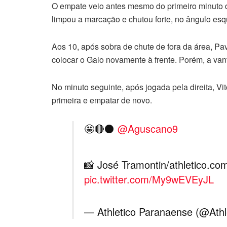
O empate veio antes mesmo do primeiro minuto 
limpou a marcação e chutou forte, no ângulo es
Aos 10, após sobra de chute de fora da área, Pav
colocar o Galo novamente à frente. Porém, a v
No minuto seguinte, após jogada pela direita, 
primeira e empatar de novo.
🤩🔴⚫️
@Aguscano9
📸 José Tramontin/athletico.co
pic.twitter.com/My9wEVEyJL
— Athletico Paranaense (@Ath