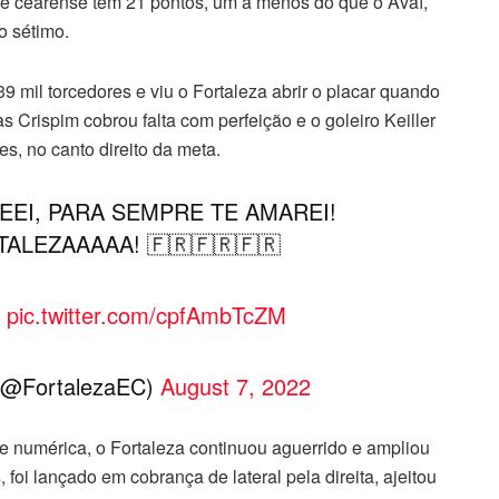
uipe cearense tem 21 pontos, um a menos do que o Avaí,
o sétimo.
 mil torcedores e viu o Fortaleza abrir o placar quando
s Crispim cobrou falta com perfeição e o goleiro Keiller
s, no canto direito da meta.
EI, PARA SEMPRE TE AMAREI!
ALEZAAAAA! 🇫🇷🇫🇷🇫🇷
!
pic.twitter.com/cpfAmbTcZM
 (@FortalezaEC)
August 7, 2022
e numérica, o Fortaleza continuou aguerrido e ampliou
foi lançado em cobrança de lateral pela direita, ajeitou