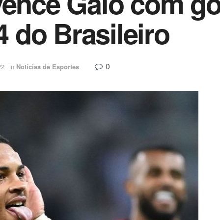
vence Galo com gol
do Brasileiro
0
22
in
Notícias de Esportes