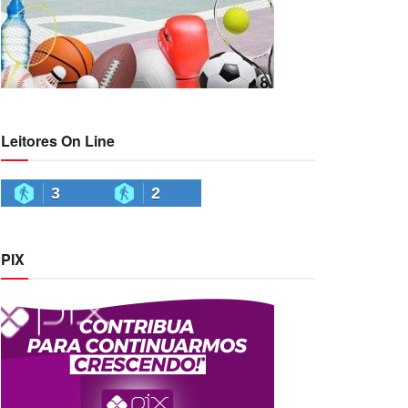
Leitores On Line
3
2
PIX