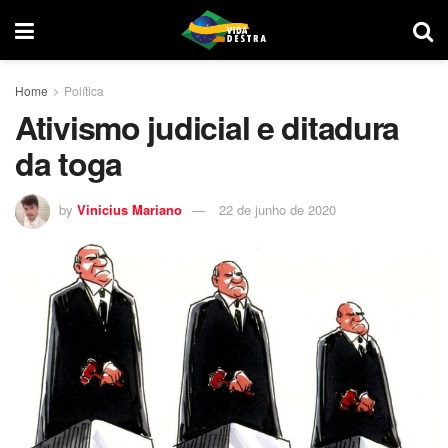
Home
Política
Ativismo judicial e ditadura
da toga
by
Vinicius Mariano
22 de junho de 2020