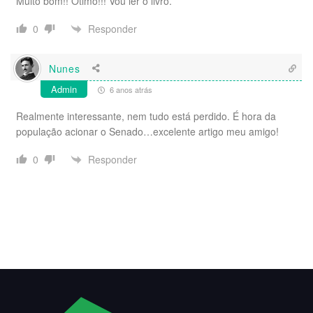
Muito bom!! Ótimo!!! Vou ler o livro.
Responder
0
Nunes
Admin
6 anos atrás
Realmente interessante, nem tudo está perdido. É hora da
população acionar o Senado…excelente artigo meu amigo!
Responder
0