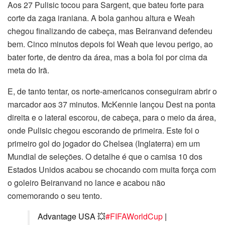
Aos 27 Pulisic tocou para Sargent, que bateu forte para
corte da zaga iraniana. A bola ganhou altura e Weah
chegou finalizando de cabeça, mas Beiranvand defendeu
bem. Cinco minutos depois foi Weah que levou perigo, ao
bater forte, de dentro da área, mas a bola foi por cima da
meta do Irã.
E, de tanto tentar, os norte-americanos conseguiram abrir o
marcador aos 37 minutos. McKennie lançou Dest na ponta
direita e o lateral escorou, de cabeça, para o meio da área,
onde Pulisic chegou escorando de primeira. Este foi o
primeiro gol do jogador do Chelsea (Inglaterra) em um
Mundial de seleções. O detalhe é que o camisa 10 dos
Estados Unidos acabou se chocando com muita força com
o goleiro Beiranvand no lance e acabou não
comemorando o seu tento.
Advantage USA 💥
#FIFAWorldCup
|