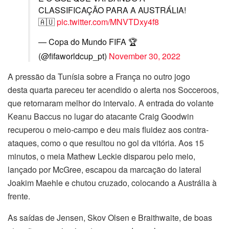
CLASSIFICAÇÃO PARA A AUSTRÁLIA!
🇦🇺
pic.twitter.com/MNVTDxy4f8
— Copa do Mundo FIFA 🏆
(@fifaworldcup_pt)
November 30, 2022
A pressão da Tunísia sobre a França no outro jogo
desta quarta pareceu ter acendido o alerta nos Socceroos,
que retornaram melhor do intervalo. A entrada do volante
Keanu Baccus no lugar do atacante Craig Goodwin
recuperou o meio-campo e deu mais fluidez aos contra-
ataques, como o que resultou no gol da vitória. Aos 15
minutos, o meia Mathew Leckie disparou pelo meio,
lançado por McGree, escapou da marcação do lateral
Joakim Maehle e chutou cruzado, colocando a Austrália à
frente.
As saídas de Jensen, Skov Olsen e Braithwaite, de boas