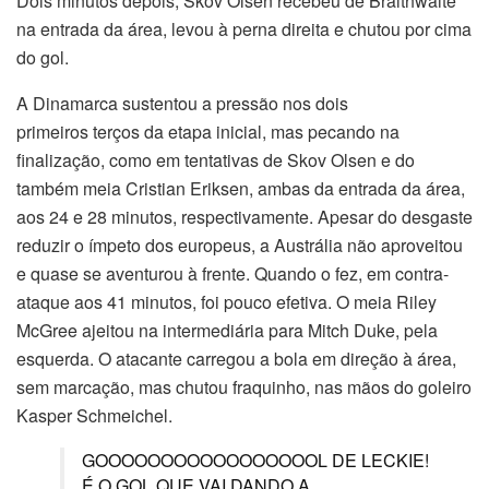
Dois minutos depois, Skov Olsen recebeu de Braithwaite
na entrada da área, levou à perna direita e chutou por cima
do gol.
A Dinamarca sustentou a pressão nos dois
primeiros terços da etapa inicial, mas pecando na
finalização, como em tentativas de Skov Olsen e do
também meia Cristian Eriksen, ambas da entrada da área,
aos 24 e 28 minutos, respectivamente. Apesar do desgaste
reduzir o ímpeto dos europeus, a Austrália não aproveitou
e quase se aventurou à frente. Quando o fez, em contra-
ataque aos 41 minutos, foi pouco efetiva. O meia Riley
McGree ajeitou na intermediária para Mitch Duke, pela
esquerda. O atacante carregou a bola em direção à área,
sem marcação, mas chutou fraquinho, nas mãos do goleiro
Kasper Schmeichel.
GOOOOOOOOOOOOOOOOOL DE LECKIE!
É O GOL QUE VAI DANDO A