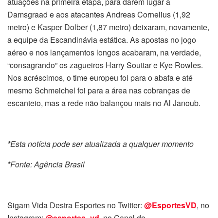
atuações na primeira etapa, para darem lugar a
Damsgraad e aos atacantes Andreas Cornelius (1,92
metro) e Kasper Dolber (1,87 metro) deixaram, novamente,
a equipe da Escandinávia estática. As apostas no jogo
aéreo e nos lançamentos longos acabaram, na verdade,
“consagrando” os zagueiros Harry Souttar e Kye Rowles.
Nos acréscimos, o time europeu foi para o abafa e até
mesmo Schmeichel foi para a área nas cobranças de
escanteio, mas a rede não balançou mais no Al Janoub.
*Esta notícia pode ser atualizada a qualquer momento
*Fonte: Agência Brasil
Sigam Vida Destra Esportes no Twitter:
@EsportesVD
, no
Instagram:
@esportes_vd
,
no Canal do