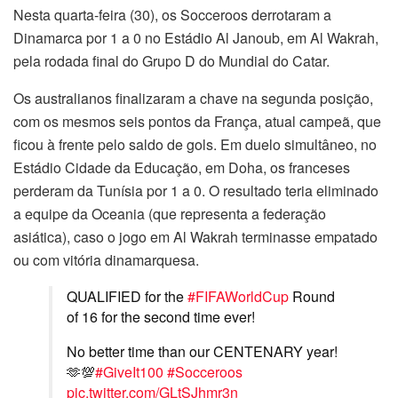
Nesta quarta-feira (30), os Socceroos derrotaram a
Dinamarca por 1 a 0 no Estádio Al Janoub, em Al Wakrah,
pela rodada final do Grupo D do Mundial do Catar.
Os australianos finalizaram a chave na segunda posição,
com os mesmos seis pontos da França, atual campeã, que
ficou à frente pelo saldo de gols. Em duelo simultâneo, no
Estádio Cidade da Educação, em Doha, os franceses
perderam da Tunísia por 1 a 0. O resultado teria eliminado
a equipe da Oceania (que representa a federação
asiática), caso o jogo em Al Wakrah terminasse empatado
ou com vitória dinamarquesa.
QUALIFIED for the
#FIFAWorldCup
Round
of 16 for the second time ever!
No better time than our CENTENARY year!
🫶💯
#GiveIt100
#Socceroos
pic.twitter.com/GLtSJhmr3n