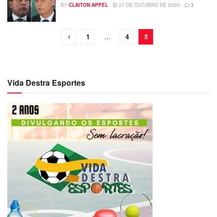
BY
CLAITON APPEL
27 DE OUTUBRO DE 2020
3
1
…
4
5
Vida Destra Esportes