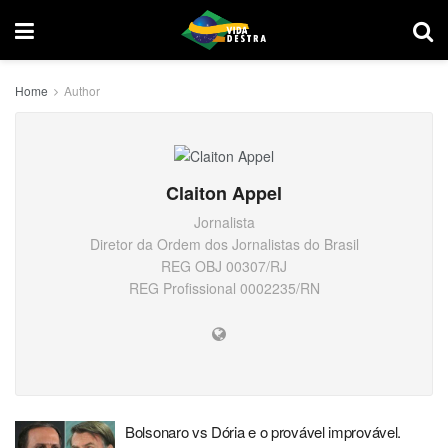
Home
Author
Claiton Appel
Jornalista
Diretor da Ordem dos Jornalistas do Brasil
REG OBJ 00307/RJ
REG Profissional 0002235/RN
Bolsonaro vs Dória e o provável improvável.