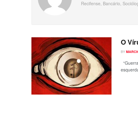
Recifense, Bancário, Sociólo
O Vír
BY
MARCI
“Guerra 
esquerda