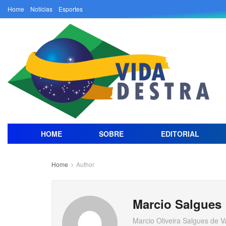
Home
Notícias
Esportes
HOME
SOBRE
EDITORIAL
Home
Author
Marcio Salgues
Marcio Oliveira Salgues de 