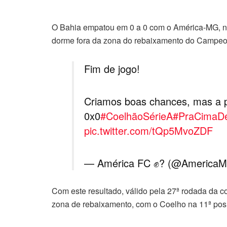
O Bahia empatou em 0 a 0 com o América-MG, na
dorme fora da zona do rebaixamento do Campeon
Fim de jogo!
Criamos boas chances, mas a pa
0x0
#CoelhãoSérieA
#PraCimaDe
pic.twitter.com/tQp5MvoZDF
— América FC ✊? (@America
Com este resultado, válido pela 27ª rodada da
zona de rebaixamento, com o Coelho na 11ª posi