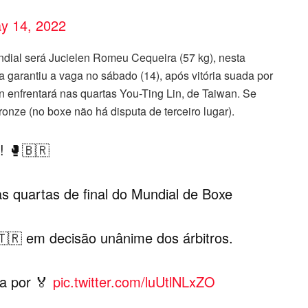
y 14, 2022
undial será Jucielen Romeu Cequeira (57 kg), nesta
sta garantiu a vaga no sábado (14), após vitória suada por
n enfrentará nas quartas You-Ting Lin, de Taiwan. Se
ronze (no boxe não há disputa de terceiro lugar).
 🥊🇧🇷
as quartas de final do Mundial de Boxe
🇹🇷 em decisão unânime dos árbitros.
ga por 🏅
pic.twitter.com/luUtlNLxZO