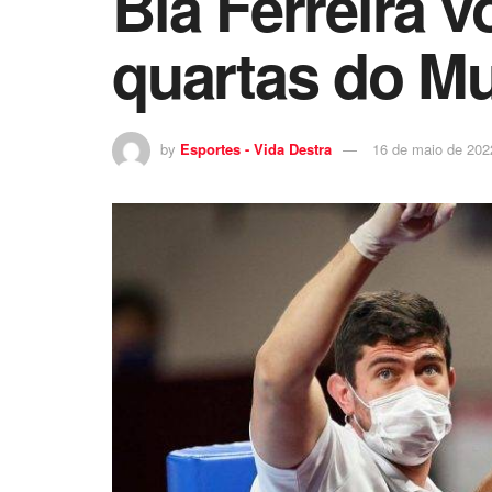
Bia Ferreira v
quartas do M
by
Esportes - Vida Destra
16 de maio de 202