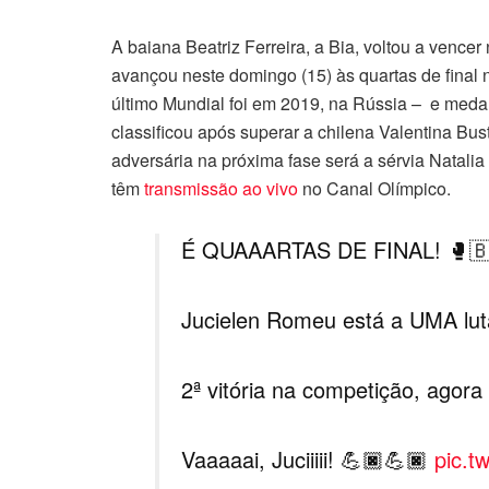
A baiana Beatriz Ferreira, a Bia, voltou a vence
avançou neste domingo (15) às quartas de final na
último Mundial foi em 2019, na Rússia – e medal
classificou após superar a chilena Valentina Bus
adversária na próxima fase será a sérvia Natalia 
têm
transmissão ao vivo
no Canal Olímpico.
É QUAAARTAS DE FINAL! 🥊
Jucielen Romeu está a UMA lut
2ª vitória na competição, agora
Vaaaaai, Juciiiii! 💪🏿💪🏿
pic.t