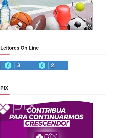
Leitores On Line
3
2
PIX