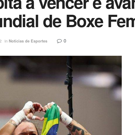
olta a vencer e av
undial de Boxe Fe
0
2
in
Notícias de Esportes