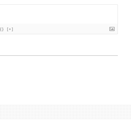
{}
[+]