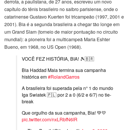
derrota, a paulistana, de 27 anos, escreveu um novo
capítulo do tênis brasileiro no saibro parisiense, onde o
catarinense Gustavo Kuerten foi tricampeão (1997, 2001 e
2001). Bia é a segunda brasileira a chegar tão longe em
um Grand Slam (torneio de maior pontuação no circuito
mundial): a pioneira foi a multicampeã Maria Eshter
Bueno, em 1968, no US Open (1968).
VOCÊ FEZ HISTÓRIA, BIA! 🎾🇧🇷
Bia Haddad Maia termina sua campanha
histórica em
#RolandGarros
A brasileira foi superada pela n° 1 do mundo
Iga Swiatek 🇵🇱 por 2 a 0 (6/2 e 6/7) no tie-
break
Que orgulho da sua campanha, Bia! 💚💛
pic.twitter.com/nxLRbfN6lR