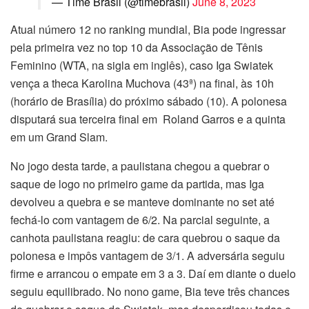
— Time Brasil (@timebrasil)
June 8, 2023
Atual número 12 no ranking mundial, Bia pode ingressar
pela primeira vez no top 10 da Associação de Tênis
Feminino (WTA, na sigla em inglês), caso Iga Swiatek
vença a theca Karolina Muchova (43ª) na final, às 10h
(horário de Brasília) do próximo sábado (10). A polonesa
disputará sua terceira final em Roland Garros e a quinta
em um Grand Slam.
No jogo desta tarde, a paulistana chegou a quebrar o
saque de logo no primeiro game da partida, mas Iga
devolveu a quebra e se manteve dominante no set até
fechá-lo com vantagem de 6/2. Na parcial seguinte, a
canhota paulistana reagiu: de cara quebrou o saque da
polonesa e impôs vantagem de 3/1. A adversária seguiu
firme e arrancou o empate em 3 a 3. Daí em diante o duelo
seguiu equilibrado. No nono game, Bia teve três chances