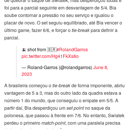
de quebrar o saque de Swiatek, mas desperdiçou todas e
foi para a parcial seguinte em desvantagem de 5/4. Bia
soube contornar a pressão no seu serviço e igualou o
placar de novo. O set seguiu equilibrado, até Bia vencer o
último game, fazer 6/6, e forçar o
tie-break
para definir a
parcial.
🍌 shot from 🇧🇷
#RolandGarros
pic.twitter.com/Hg41FkXs8o
— Roland-Garros (@rolandgarros)
June 8,
2023
A brasileira começou o
tie-break
de forma imponente, abriu
vantagem de 5 a 3, mas do outro lado da quadra estava a
número 1 do mundo, que conseguiu o empate em 5/5. A
partir daí, Bia desperdiçou um
set point
no saque da
polonesa, que passou à frente em 7/6. No entanto, Swiatek
perdeu o primeiro
match-point
, com uma paralela precisa