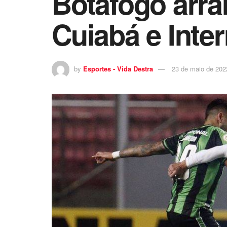
Botafogo arr
Cuiabá e Inte
by
Esportes - Vida Destra
23 de maio de 202