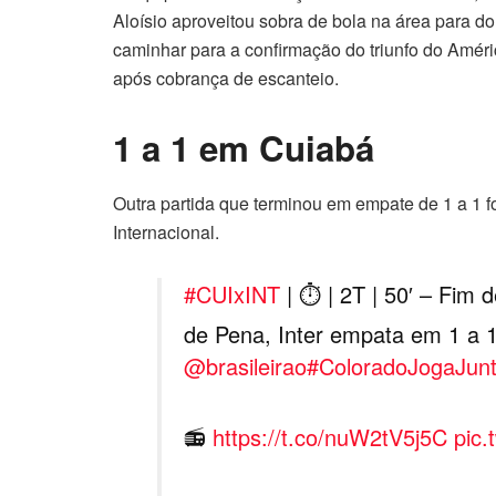
Aloísio aproveitou sobra de bola na área para d
caminhar para a confirmação do triunfo do Amér
após cobrança de escanteio.
1 a 1 em Cuiabá
Outra partida que terminou em empate de 1 a 1 f
Internacional.
#CUIxINT
| ⏱️ | 2T | 50′ – Fim
de Pena, Inter empata em 1 a 
@brasileirao
#ColoradoJogaJun
📻
https://t.co/nuW2tV5j5C
pic