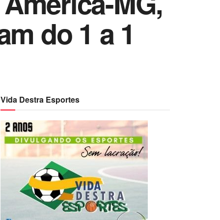
o América-MG,
am do 1 a 1
Vida Destra Esportes