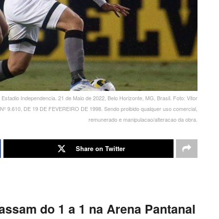
tadio Independencia. 21 de Maio de 2022, Belo Horizonte, MG, Brasil. Foto: Vitor
ral Nº 9.610, DE 19 DE FEVEREIRO DE 1998. Sendo proibido qualquer uso comercial,
remunerado e manipulacao/alteracao da obra.
Share on Twitter
passam do 1 a 1 na Arena Pantanal