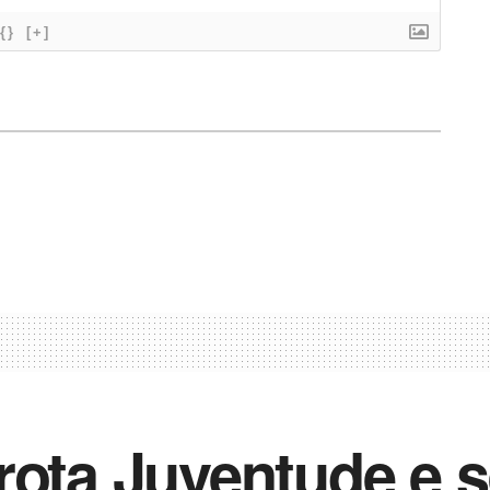
{}
[+]
rota Juventude e 