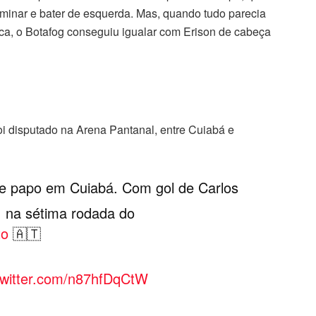
ominar e bater de esquerda. Mas, quando tudo parecia
ica, o Botafog conseguiu igualar com Erison de cabeça
oi disputado na Arena Pantanal, entre Cuiabá e
 de papo em Cuiabá. Com gol de Carlos
1 na sétima rodada do
to
🇦🇹
.twitter.com/n87hfDqCtW