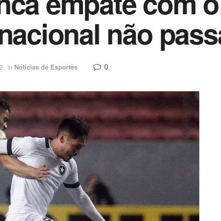
anca empate com 
rnacional não pass
0
2
in
Notícias de Esportes