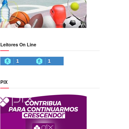
Leitores On Line
1
1
PIX