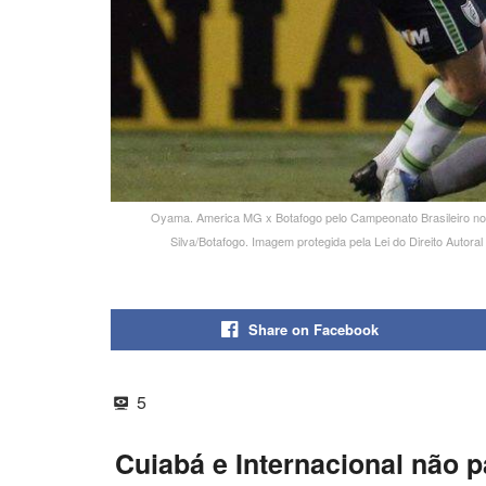
Oyama. America MG x Botafogo pelo Campeonato Brasileiro no Es
Silva/Botafogo. Imagem protegida pela Lei do Direito Auto
Share on Facebook
5
Cuiabá e Internacional não 