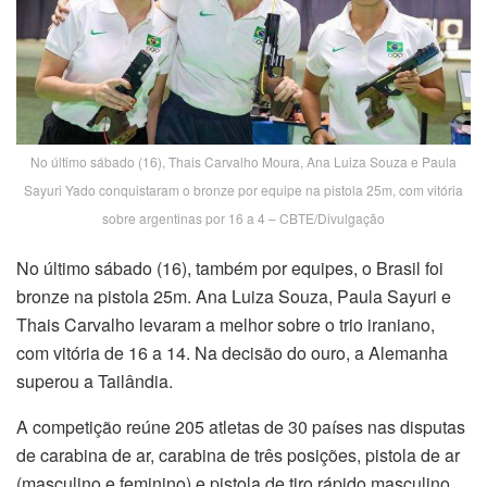
No último sábado (16), Thais Carvalho Moura, Ana Luiza Souza e Paula
Sayuri Yado conquistaram o bronze por equipe na pistola 25m, com vitória
sobre argentinas por 16 a 4 – CBTE/Divulgação
No último sábado (16), também por equipes, o Brasil foi
bronze na pistola 25m. Ana Luiza Souza, Paula Sayuri e
Thais Carvalho levaram a melhor sobre o trio iraniano,
com vitória de 16 a 14. Na decisão do ouro, a Alemanha
superou a Tailândia.
A competição reúne 205 atletas de 30 países nas disputas
de carabina de ar, carabina de três posições, pistola de ar
(masculino e feminino) e pistola de tiro rápido masculino.