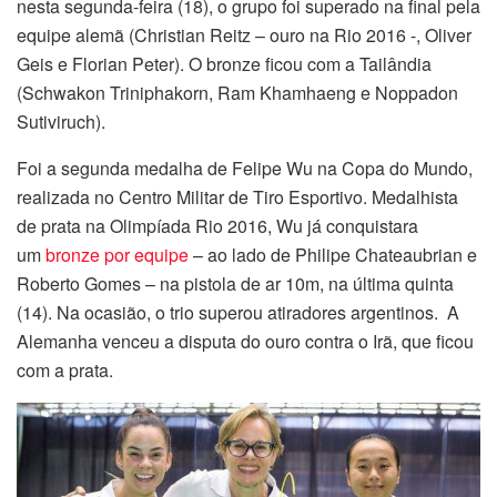
nesta segunda-feira (18), o grupo foi superado na final pela
equipe alemã (Christian Reitz – ouro na Rio 2016 -, Oliver
Geis e Florian Peter). O bronze ficou com a Tailândia
(Schwakon Triniphakorn, Ram Khamhaeng e Noppadon
Sutiviruch).
Foi a segunda medalha de Felipe Wu na Copa do Mundo,
realizada no Centro Militar de Tiro Esportivo. Medalhista
de prata na Olimpíada Rio 2016, Wu já conquistara
um
bronze por equipe
– ao lado de Philipe Chateaubrian e
Roberto Gomes – na pistola de ar 10m, na última quinta
(14). Na ocasião, o trio superou atiradores argentinos. A
Alemanha venceu a disputa do ouro contra o Irã, que ficou
com a prata.