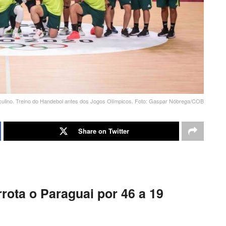
culino. Treino do Handebol antes dos Jogos Olímpicos. Foto: Gaspar Nóbrega/COB
Share on Twitter
rota o Paraguai por 46 a 19