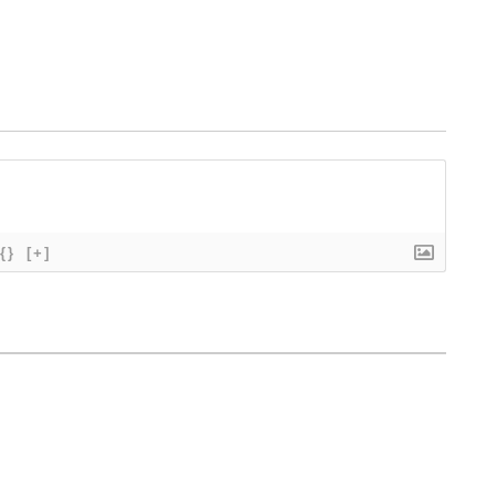
{}
[+]