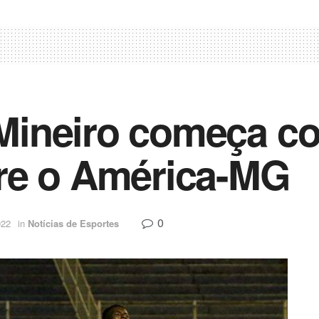
ineiro começa com
re o América-MG
0
022
in
Notícias de Esportes