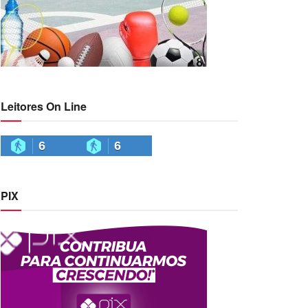
Leitores On Line
6
6
PIX