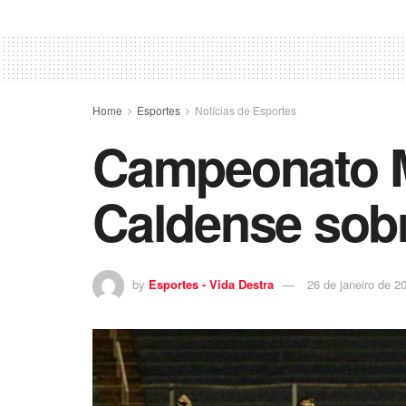
Home
Esportes
Notícias de Esportes
Campeonato M
Caldense sob
by
Esportes - Vida Destra
26 de janeiro de 2