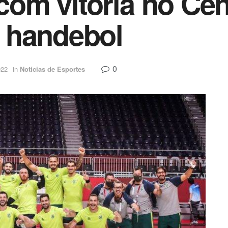
 com vitória no Cen
 handebol
0
022
in
Notícias de Esportes